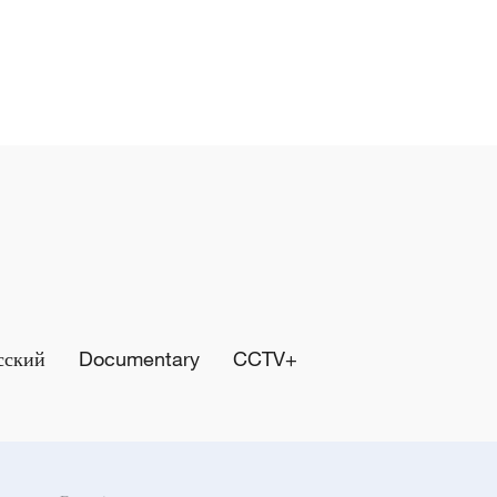
сский
Documentary
CCTV+