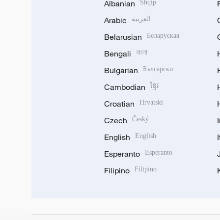
Albanian
Shqip
Arabic
العربية
Belarusian
Беларуская
Bengali
বাংলা
Bulgarian
Български
Cambodian
ខ្មែរ
Croatian
Hrvatski
Czech
Český
English
English
Esperanto
Esperanto
Filipino
Filipino