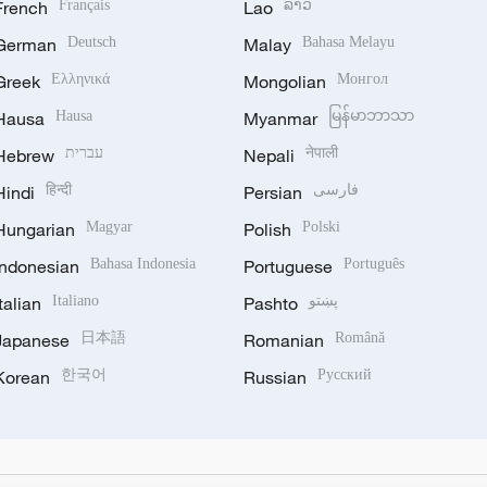
French
Français
Lao
ລາວ
German
Deutsch
Malay
Bahasa Melayu
Greek
Ελληνικά
Mongolian
Монгол
Hausa
Hausa
Myanmar
မြန်မာဘာသာ
Hebrew
עברית
Nepali
नेपाली
Hindi
हिन्दी
Persian
فارسی
Hungarian
Magyar
Polish
Polski
Indonesian
Bahasa Indonesia
Portuguese
Português
Italian
Italiano
Pashto
پښتو
Japanese
日本語
Romanian
Română
Korean
한국어
Russian
Русский