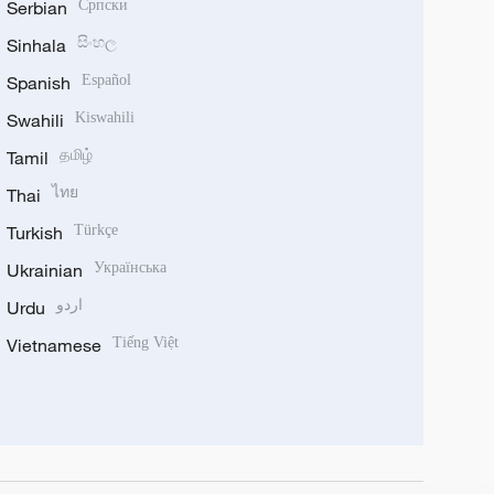
Serbian
Српски
Sinhala
සිංහල
Spanish
Español
Swahili
Kiswahili
Tamil
தமிழ்
Thai
ไทย
Turkish
Türkçe
Ukrainian
Українська
Urdu
اردو
Vietnamese
Tiếng Việt