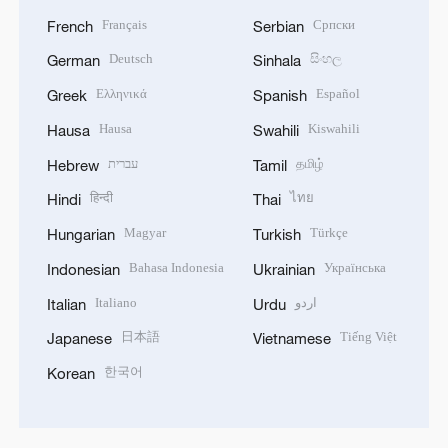
Français
Српски
French
Serbian
Deutsch
සිංහල
German
Sinhala
Ελληνικά
Español
Greek
Spanish
Hausa
Kiswahili
Hausa
Swahili
עברית
தமிழ்
Hebrew
Tamil
हिन्दी
ไทย
Hindi
Thai
Magyar
Türkçe
Hungarian
Turkish
Bahasa Indonesia
Українська
Indonesian
Ukrainian
Italiano
اردو
Italian
Urdu
日本語
Tiếng Việt
Japanese
Vietnamese
한국어
Korean