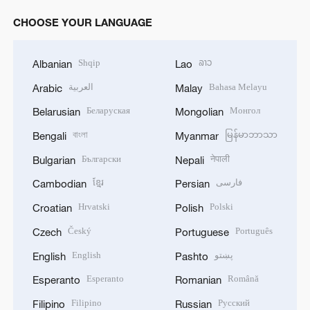
CHOOSE YOUR LANGUAGE
Shqip
ລາວ
Albanian
Lao
العربية
Bahasa Melayu
Arabic
Malay
Беларуская
Монгол
Belarusian
Mongolian
বাংলা
မြန်မာဘာသာ
Bengali
Myanmar
Български
नेपाली
Bulgarian
Nepali
ខ្មែរ
فارسی
Cambodian
Persian
Hrvatski
Polski
Croatian
Polish
Český
Português
Czech
Portuguese
English
پښتو
English
Pashto
Esperanto
Română
Esperanto
Romanian
Filipino
Русский
Filipino
Russian