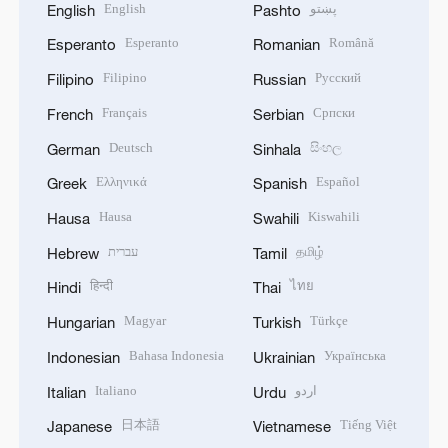
English
پښتو
English
Pashto
Esperanto
Română
Esperanto
Romanian
Filipino
Русский
Filipino
Russian
Français
Српски
French
Serbian
Deutsch
සිංහල
German
Sinhala
Ελληνικά
Español
Greek
Spanish
Hausa
Kiswahili
Hausa
Swahili
עברית
தமிழ்
Hebrew
Tamil
हिन्दी
ไทย
Hindi
Thai
Magyar
Türkçe
Hungarian
Turkish
Bahasa Indonesia
Українська
Indonesian
Ukrainian
Italiano
اردو
Italian
Urdu
日本語
Tiếng Việt
Japanese
Vietnamese