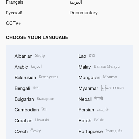
Français
العربية
Русский
Documentary
CCTV+
CHOOSE YOUR LANGUAGE
Shqip
ລາວ
Albanian
Lao
العربية
Bahasa Melayu
Arabic
Malay
Беларуская
Монгол
Belarusian
Mongolian
বাংলা
မြန်မာဘာသာ
Bengali
Myanmar
Български
नेपाली
Bulgarian
Nepali
ខ្មែរ
فارسی
Cambodian
Persian
Hrvatski
Polski
Croatian
Polish
Český
Português
Czech
Portuguese