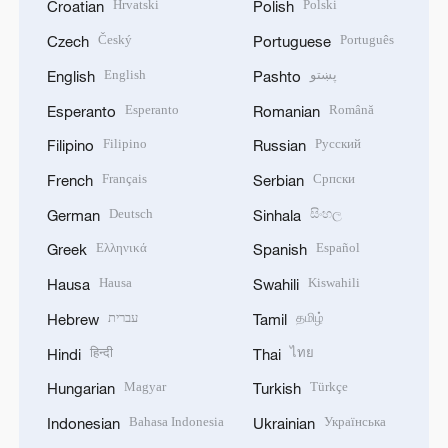
Hrvatski
Polski
Croatian
Polish
Český
Português
Czech
Portuguese
English
پښتو
English
Pashto
Esperanto
Română
Esperanto
Romanian
Filipino
Русский
Filipino
Russian
Français
Српски
French
Serbian
Deutsch
සිංහල
German
Sinhala
Ελληνικά
Español
Greek
Spanish
Hausa
Kiswahili
Hausa
Swahili
עברית
தமிழ்
Hebrew
Tamil
हिन्दी
ไทย
Hindi
Thai
Magyar
Türkçe
Hungarian
Turkish
Bahasa Indonesia
Українська
Indonesian
Ukrainian