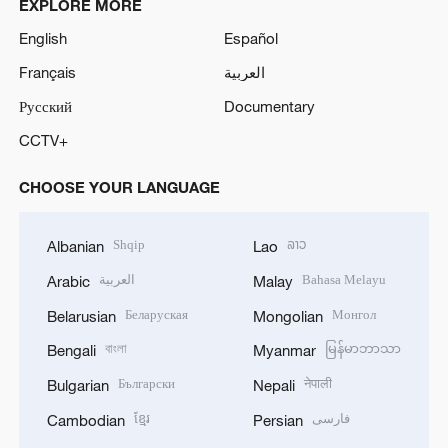
EXPLORE MORE
English
Español
Français
العربية
Русский
Documentary
CCTV+
CHOOSE YOUR LANGUAGE
Shqip
ລາວ
Albanian
Lao
العربية
Bahasa Melayu
Arabic
Malay
Беларуская
Монгол
Belarusian
Mongolian
বাংলা
မြန်မာဘာသာ
Bengali
Myanmar
Български
नेपाली
Bulgarian
Nepali
ខ្មែរ
فارسی
Cambodian
Persian