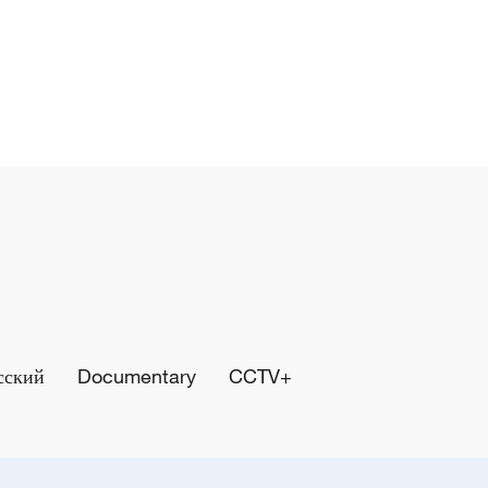
сский
Documentary
CCTV+