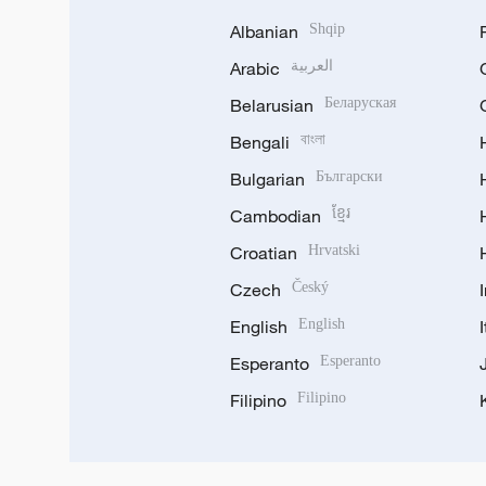
Albanian
Shqip
Arabic
العربية
Belarusian
Беларуская
Bengali
বাংলা
Bulgarian
Български
Cambodian
ខ្មែរ
Croatian
Hrvatski
Czech
Český
English
English
Esperanto
Esperanto
Filipino
Filipino