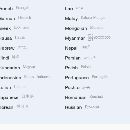
French
Français
Lao
ລາວ
German
Deutsch
Malay
Bahasa Melayu
Greek
Ελληνικά
Mongolian
Монгол
Hausa
Hausa
Myanmar
မြန်မာဘာသာ
Hebrew
עברית
Nepali
नेपाली
Hindi
हिन्दी
Persian
فارسی
Hungarian
Magyar
Polish
Polski
Indonesian
Bahasa Indonesia
Portuguese
Português
Italian
Italiano
Pashto
پښتو
Japanese
日本語
Romanian
Română
Korean
한국어
Russian
Русский