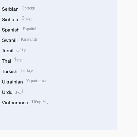
Serbian
Српски
Sinhala
සිංහල
Spanish
Español
Swahili
Kiswahili
Tamil
தமிழ்
Thai
ไทย
Turkish
Türkçe
Ukrainian
Українська
Urdu
اردو
Vietnamese
Tiếng Việt