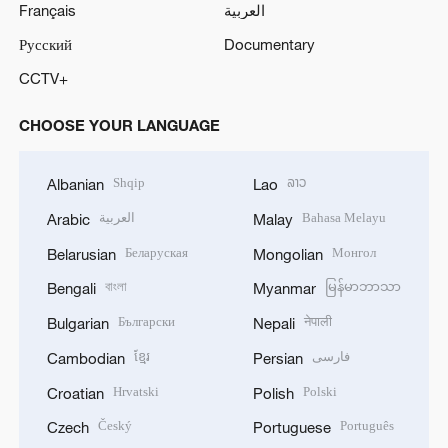
Français
العربية
Русский
Documentary
CCTV+
CHOOSE YOUR LANGUAGE
Shqip
ລາວ
Albanian
Lao
العربية
Bahasa Melayu
Arabic
Malay
Беларуская
Монгол
Belarusian
Mongolian
বাংলা
မြန်မာဘာသာ
Bengali
Myanmar
Български
नेपाली
Bulgarian
Nepali
ខ្មែរ
فارسی
Cambodian
Persian
Hrvatski
Polski
Croatian
Polish
Český
Português
Czech
Portuguese