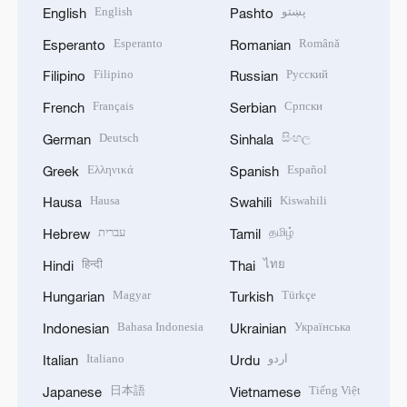
English
پښتو
English
Pashto
Esperanto
Română
Esperanto
Romanian
Filipino
Русский
Filipino
Russian
Français
Српски
French
Serbian
Deutsch
සිංහල
German
Sinhala
Ελληνικά
Español
Greek
Spanish
Hausa
Kiswahili
Hausa
Swahili
עברית
தமிழ்
Hebrew
Tamil
हिन्दी
ไทย
Hindi
Thai
Magyar
Türkçe
Hungarian
Turkish
Bahasa Indonesia
Українська
Indonesian
Ukrainian
Italiano
اردو
Italian
Urdu
日本語
Tiếng Việt
Japanese
Vietnamese