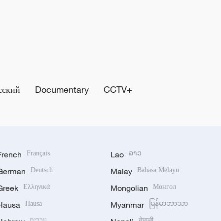
сский
Documentary
CCTV+
French
Français
Lao
ລາວ
German
Deutsch
Malay
Bahasa Melayu
Greek
Ελληνικά
Mongolian
Монгол
Hausa
Hausa
Myanmar
မြန်မာဘာသာ
עברית
नेपाली