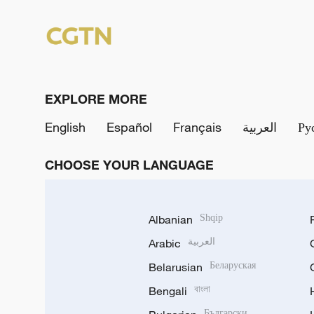
EXPLORE MORE
English
Español
Français
العربية
Ру
CHOOSE YOUR LANGUAGE
Albanian
Shqip
Arabic
العربية
Belarusian
Беларуская
Bengali
বাংলা
Български