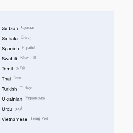
Serbian
Српски
Sinhala
සිංහල
Spanish
Español
Swahili
Kiswahili
Tamil
தமிழ்
Thai
ไทย
Turkish
Türkçe
Ukrainian
Українська
Urdu
اردو
Vietnamese
Tiếng Việt