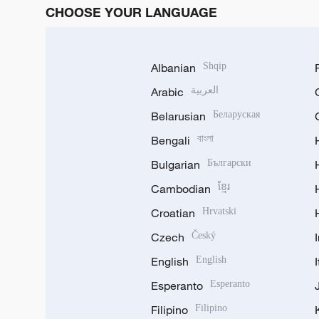
CHOOSE YOUR LANGUAGE
Albanian
Shqip
Arabic
العربية
Belarusian
Беларуская
Bengali
বাংলা
Bulgarian
Български
Cambodian
ខ្មែរ
Croatian
Hrvatski
Czech
Český
English
English
Esperanto
Esperanto
Filipino
Filipino