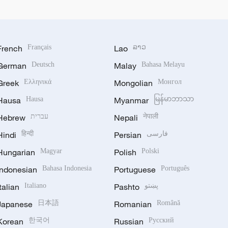
French
Français
Lao
ລາວ
German
Deutsch
Malay
Bahasa Melayu
Greek
Ελληνικά
Mongolian
Монгол
Hausa
Hausa
Myanmar
မြန်မာဘာသာ
Hebrew
עברית
Nepali
नेपाली
Hindi
हिन्दी
Persian
فارسی
Hungarian
Magyar
Polish
Polski
Indonesian
Bahasa Indonesia
Portuguese
Português
Italian
Italiano
Pashto
پښتو
Japanese
日本語
Romanian
Română
Korean
한국어
Russian
Русский