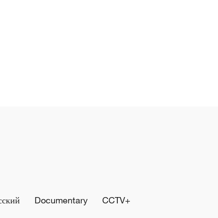
сский
Documentary
CCTV+