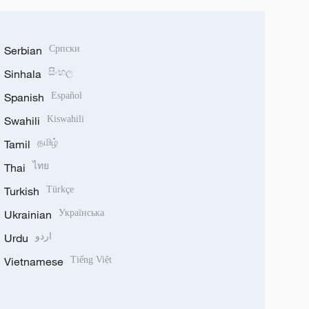
Serbian
Српски
Sinhala
සිංහල
Spanish
Español
Swahili
Kiswahili
Tamil
தமிழ்
Thai
ไทย
Turkish
Türkçe
Ukrainian
Українська
Urdu
اردو
Vietnamese
Tiếng Việt