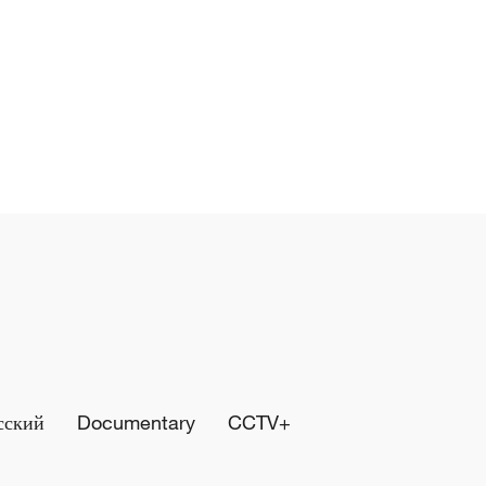
сский
Documentary
CCTV+