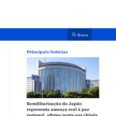
Busca
Principais Notícias
Remilitarização do Japão
representa ameaça real à paz
regional, afirma porta-voz chinês