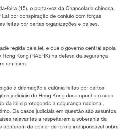
a-feira (15), o porta-voz da Chancelaria chinesa,
ai por conspiração de conluio com forças
s feitas por certas organizações e países.
e regida pela lei, e que o governo central apoia
de Hong Kong (RAEHK) na defesa da segurança
em em risco.
sição à difamação e calúnia feitas por certos
órgãos judiciais de Hong Kong desempenham suas
de da lei e protegendo a segurança nacional,
gítimo. Os casos judiciais em questão são assuntos
íses relevantes a respeitarem a soberania da
e absterem de opinar de forma irresponsável sobre