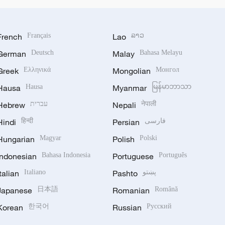
French
Français
Lao
ລາວ
German
Deutsch
Malay
Bahasa Melayu
Greek
Ελληνικά
Mongolian
Монгол
Hausa
Hausa
Myanmar
မြန်မာဘာသာ
Hebrew
עברית
Nepali
नेपाली
Hindi
हिन्दी
Persian
فارسی
Hungarian
Magyar
Polish
Polski
Indonesian
Bahasa Indonesia
Portuguese
Português
Italian
Italiano
Pashto
پښتو
Japanese
日本語
Romanian
Română
Korean
한국어
Russian
Русский