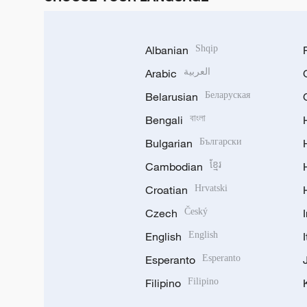
Albanian
Shqip
Arabic
العربية
Belarusian
Беларуская
Bengali
বাংলা
Bulgarian
Български
Cambodian
ខ្មែរ
Croatian
Hrvatski
Czech
Český
English
English
Esperanto
Esperanto
Filipino
Filipino