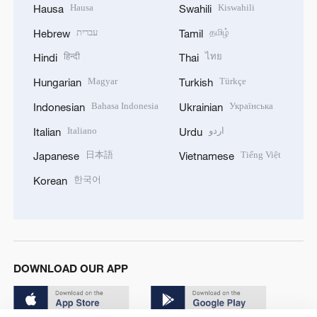
Hausa
Kiswahili
Hausa
Swahili
עברית
தமிழ்
Hebrew
Tamil
हिन्दी
ไทย
Hindi
Thai
Magyar
Türkçe
Hungarian
Turkish
Bahasa Indonesia
Українська
Indonesian
Ukrainian
Italiano
اردو
Italian
Urdu
日本語
Tiếng Việt
Japanese
Vietnamese
한국어
Korean
DOWNLOAD OUR APP