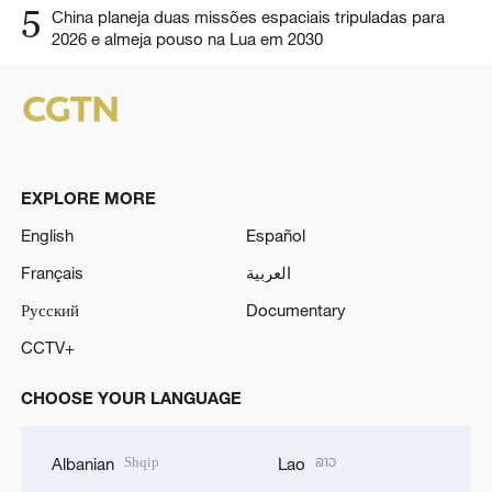
5
China planeja duas missões espaciais tripuladas para
2026 e almeja pouso na Lua em 2030
EXPLORE MORE
English
Español
Français
العربية
Русский
Documentary
CCTV+
CHOOSE YOUR LANGUAGE
Shqip
ລາວ
Albanian
Lao