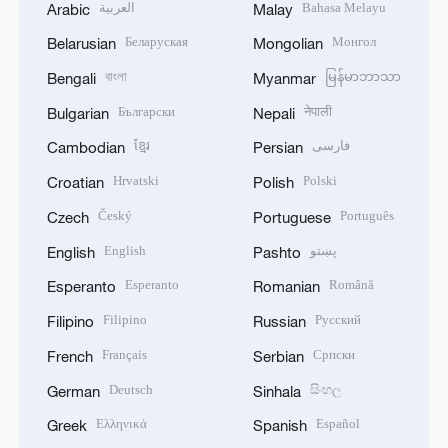
العربية
Bahasa Melayu
Arabic
Malay
Беларуская
Монгол
Belarusian
Mongolian
বাংলা
မြန်မာဘာသာ
Bengali
Myanmar
Български
नेपाली
Bulgarian
Nepali
ខ្មែរ
فارسی
Cambodian
Persian
Hrvatski
Polski
Croatian
Polish
Český
Português
Czech
Portuguese
English
پښتو
English
Pashto
Esperanto
Română
Esperanto
Romanian
Filipino
Русский
Filipino
Russian
Français
Српски
French
Serbian
Deutsch
සිංහල
German
Sinhala
Ελληνικά
Español
Greek
Spanish