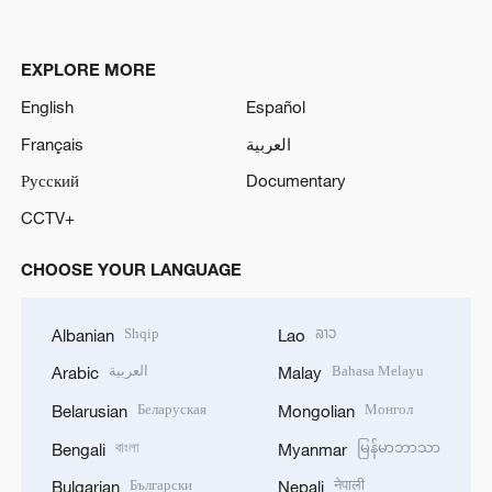
EXPLORE MORE
English
Español
Français
العربية
Русский
Documentary
CCTV+
CHOOSE YOUR LANGUAGE
Shqip
ລາວ
Albanian
Lao
العربية
Bahasa Melayu
Arabic
Malay
Беларуская
Монгол
Belarusian
Mongolian
বাংলা
မြန်မာဘာသာ
Bengali
Myanmar
Български
नेपाली
Bulgarian
Nepali