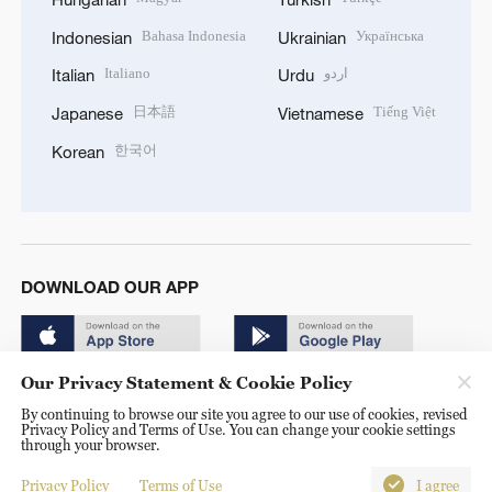
Bahasa Indonesia
Українська
Indonesian
Ukrainian
Italiano
اردو
Italian
Urdu
日本語
Tiếng Việt
Japanese
Vietnamese
한국어
Korean
DOWNLOAD OUR APP
Our Privacy Statement & Cookie Policy
By continuing to browse our site you agree to our use of cookies, revised
Privacy Policy and Terms of Use. You can change your cookie settings
through your browser.
© China Radio International.CRI. All Rights Reserved. 16A
Shijingshan Road, Beijing, China. 100040
Privacy Policy
Terms of Use
I agree