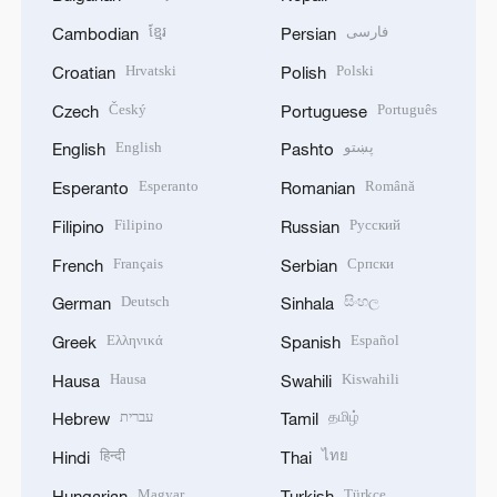
ខ្មែរ
فارسی
Cambodian
Persian
Hrvatski
Polski
Croatian
Polish
Český
Português
Czech
Portuguese
English
پښتو
English
Pashto
Esperanto
Română
Esperanto
Romanian
Filipino
Русский
Filipino
Russian
Français
Српски
French
Serbian
Deutsch
සිංහල
German
Sinhala
Ελληνικά
Español
Greek
Spanish
Hausa
Kiswahili
Hausa
Swahili
עברית
தமிழ்
Hebrew
Tamil
हिन्दी
ไทย
Hindi
Thai
Magyar
Türkçe
Hungarian
Turkish