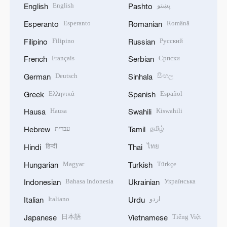
English
پښتو
English
Pashto
Esperanto
Română
Esperanto
Romanian
Filipino
Русский
Filipino
Russian
Français
Српски
French
Serbian
Deutsch
සිංහල
German
Sinhala
Ελληνικά
Español
Greek
Spanish
Hausa
Kiswahili
Hausa
Swahili
עברית
தமிழ்
Hebrew
Tamil
हिन्दी
ไทย
Hindi
Thai
Magyar
Türkçe
Hungarian
Turkish
Bahasa Indonesia
Українська
Indonesian
Ukrainian
Italiano
اردو
Italian
Urdu
日本語
Tiếng Việt
Japanese
Vietnamese