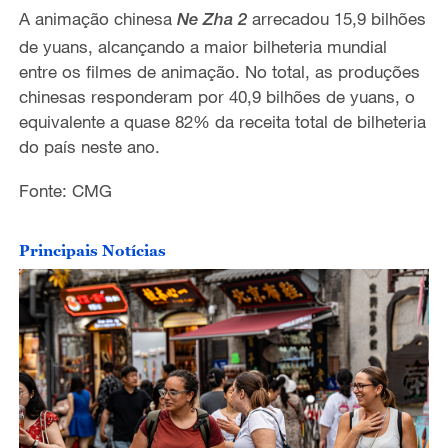
o
A animação chinesa
arrecadou 15,9 bilhões
Ne Zha 2
de yuans
,
alcanç
ando
a maior bilheteria
mundial
entre os filmes de animação
.
No total
,
as
produç
ões
chinesa
s
responderam por
40,9 bilhões de yuans,
o
equivalente a
quase 82% da
receita
tota
l
de bilheteria
do país neste ano.
Fonte: CMG
Principais Notícias