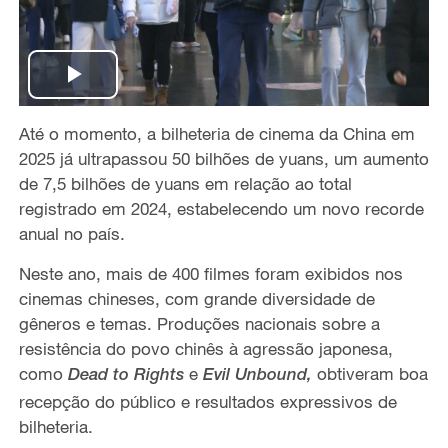
P
Até o momento, a bilheteria de cinema da China em
l
2025 já ultrapassou 50 bilhões de yuans, um aumento
a
de 7,5 bilhões de yuans em relação ao
total
registrado
em
2024,
estabelecendo um
novo recorde
y
anua
l n
o país.
V
Neste ano, mais de 400 filmes foram exibidos nos
cinemas
chineses
, com
grande
diversidade
de
i
gêneros
e temas
.
P
roduções
nacionais sobre a
resistência do povo chinês à agressão
japonesa
,
d
como
e
obtiveram
boa
Dead to Rights
E
vil Unbound
,
re
cepção
do
público e resultados expressivos de
e
bilheteria.