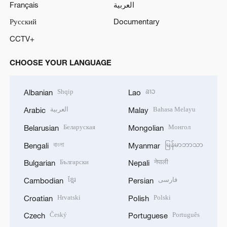
Français
العربية
Русский
Documentary
CCTV+
CHOOSE YOUR LANGUAGE
Shqip
ລາວ
Albanian
Lao
العربية
Bahasa Melayu
Arabic
Malay
Беларуская
Монгол
Belarusian
Mongolian
বাংলা
မြန်မာဘာသာ
Bengali
Myanmar
Български
नेपाली
Bulgarian
Nepali
ខ្មែរ
فارسی
Cambodian
Persian
Hrvatski
Polski
Croatian
Polish
Český
Português
Czech
Portuguese