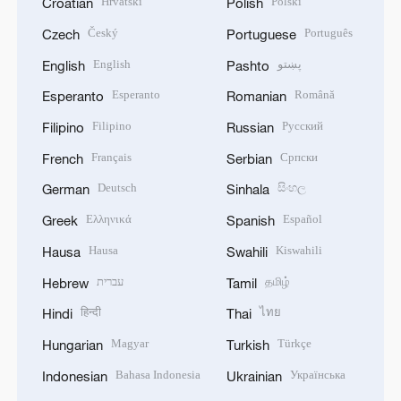
Hrvatski
Polski
Croatian
Polish
Český
Português
Czech
Portuguese
English
پښتو
English
Pashto
Esperanto
Română
Esperanto
Romanian
Filipino
Русский
Filipino
Russian
Français
Српски
French
Serbian
Deutsch
සිංහල
German
Sinhala
Ελληνικά
Español
Greek
Spanish
Hausa
Kiswahili
Hausa
Swahili
עברית
தமிழ்
Hebrew
Tamil
हिन्दी
ไทย
Hindi
Thai
Magyar
Türkçe
Hungarian
Turkish
Bahasa Indonesia
Українська
Indonesian
Ukrainian