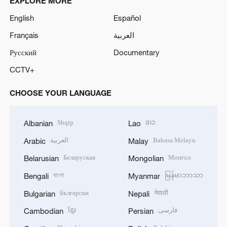
EXPLORE MORE
English
Español
Français
العربية
Русский
Documentary
CCTV+
CHOOSE YOUR LANGUAGE
Shqip
ລາວ
Albanian
Lao
العربية
Bahasa Melayu
Arabic
Malay
Беларуская
Монгол
Belarusian
Mongolian
বাংলা
မြန်မာဘာသာ
Bengali
Myanmar
Български
नेपाली
Bulgarian
Nepali
ខ្មែរ
فارسی
Cambodian
Persian