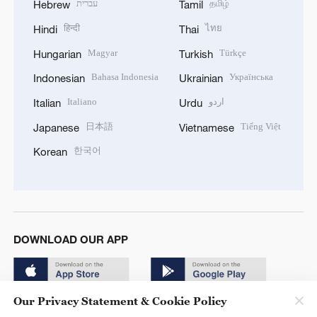
עברית
தமிழ்
Hebrew
Tamil
हिन्दी
ไทย
Hindi
Thai
Magyar
Türkçe
Hungarian
Turkish
Bahasa Indonesia
Українська
Indonesian
Ukrainian
Italiano
اردو
Italian
Urdu
日本語
Tiếng Việt
Japanese
Vietnamese
한국어
Korean
DOWNLOAD OUR APP
Our Privacy Statement & Cookie Policy