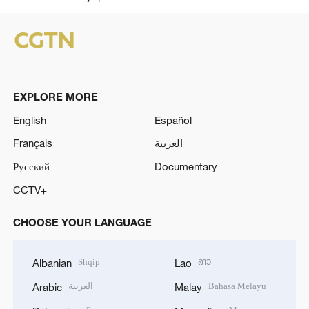
EXPLORE MORE
English
Español
Français
العربية
Русский
Documentary
CCTV+
CHOOSE YOUR LANGUAGE
Shqip
ລາວ
Albanian
Lao
العربية
Bahasa Melayu
Arabic
Malay