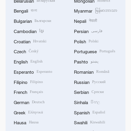
Беларуская
Монгол
Belarusian
Mongolian
বাংলা
မြန်မာဘာသာ
Bengali
Myanmar
Български
नेपाली
Bulgarian
Nepali
ខ្មែរ
فارسی
Cambodian
Persian
Hrvatski
Polski
Croatian
Polish
Český
Português
Czech
Portuguese
English
پښتو
English
Pashto
Esperanto
Română
Esperanto
Romanian
Filipino
Русский
Filipino
Russian
Français
Српски
French
Serbian
Deutsch
සිංහල
German
Sinhala
Ελληνικά
Español
Greek
Spanish
Hausa
Kiswahili
Hausa
Swahili