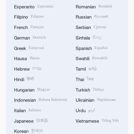
Esperanto
Română
Esperanto
Romanian
Filipino
Русский
Filipino
Russian
Français
Српски
French
Serbian
Deutsch
සිංහල
German
Sinhala
Ελληνικά
Español
Greek
Spanish
Hausa
Kiswahili
Hausa
Swahili
עברית
தமிழ்
Hebrew
Tamil
हिन्दी
ไทย
Hindi
Thai
Magyar
Türkçe
Hungarian
Turkish
Bahasa Indonesia
Українська
Indonesian
Ukrainian
Italiano
اردو
Italian
Urdu
日本語
Tiếng Việt
Japanese
Vietnamese
한국어
Korean