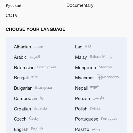
Русский
Documentary
CCTV+
CHOOSE YOUR LANGUAGE
Shqip
ລາວ
Albanian
Lao
العربية
Bahasa Melayu
Arabic
Malay
Беларуская
Монгол
Belarusian
Mongolian
বাংলা
မြန်မာဘာသာ
Bengali
Myanmar
Български
नेपाली
Bulgarian
Nepali
ខ្មែរ
فارسی
Cambodian
Persian
Hrvatski
Polski
Croatian
Polish
Český
Português
Czech
Portuguese
English
پښتو
English
Pashto