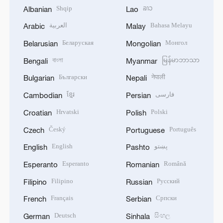
Shqip
ລາວ
Albanian
Lao
العربية
Bahasa Melayu
Arabic
Malay
Беларуская
Монгол
Belarusian
Mongolian
বাংলা
မြန်မာဘာသာ
Bengali
Myanmar
Български
नेपाली
Bulgarian
Nepali
ខ្មែរ
فارسی
Cambodian
Persian
Hrvatski
Polski
Croatian
Polish
Český
Português
Czech
Portuguese
English
پښتو
English
Pashto
Esperanto
Română
Esperanto
Romanian
Filipino
Русский
Filipino
Russian
Français
Српски
French
Serbian
Deutsch
සිංහල
German
Sinhala