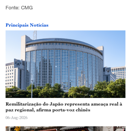
Fonte: CMG
o
Principais Notícias
Remilitarização do Japão representa ameaça real à
paz regional, afirma porta-voz chinês
06-Aug-2026