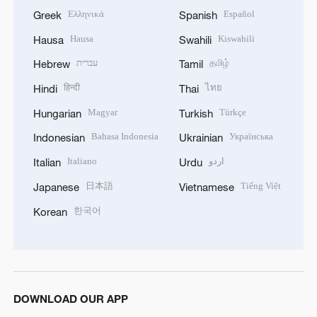
Ελληνικά
Español
Greek
Spanish
Hausa
Kiswahili
Hausa
Swahili
עברית
தமிழ்
Hebrew
Tamil
हिन्दी
ไทย
Hindi
Thai
Magyar
Türkçe
Hungarian
Turkish
Bahasa Indonesia
Українська
Indonesian
Ukrainian
Italiano
اردو
Italian
Urdu
日本語
Tiếng Việt
Japanese
Vietnamese
한국어
Korean
DOWNLOAD OUR APP