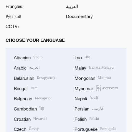
Français
العربية
Русский
Documentary
CCTV+
CHOOSE YOUR LANGUAGE
Shqip
ລາວ
Albanian
Lao
العربية
Bahasa Melayu
Arabic
Malay
Беларуская
Монгол
Belarusian
Mongolian
বাংলা
မြန်မာဘာသာ
Bengali
Myanmar
Български
नेपाली
Bulgarian
Nepali
ខ្មែរ
فارسی
Cambodian
Persian
Hrvatski
Polski
Croatian
Polish
Český
Português
Czech
Portuguese