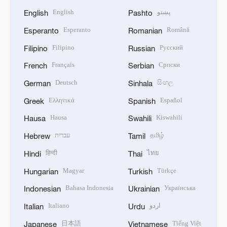
English
پښتو
English
Pashto
Esperanto
Română
Esperanto
Romanian
Filipino
Русский
Filipino
Russian
Français
Српски
French
Serbian
Deutsch
සිංහල
German
Sinhala
Ελληνικά
Español
Greek
Spanish
Hausa
Kiswahili
Hausa
Swahili
עברית
தமிழ்
Hebrew
Tamil
हिन्दी
ไทย
Hindi
Thai
Magyar
Türkçe
Hungarian
Turkish
Bahasa Indonesia
Українська
Indonesian
Ukrainian
Italiano
اردو
Italian
Urdu
日本語
Tiếng Việt
Japanese
Vietnamese