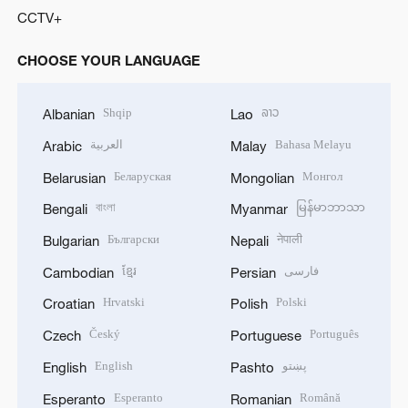
CCTV+
CHOOSE YOUR LANGUAGE
Shqip
ລາວ
Albanian
Lao
العربية
Bahasa Melayu
Arabic
Malay
Беларуская
Монгол
Belarusian
Mongolian
বাংলা
မြန်မာဘာသာ
Bengali
Myanmar
Български
नेपाली
Bulgarian
Nepali
ខ្មែរ
فارسی
Cambodian
Persian
Hrvatski
Polski
Croatian
Polish
Český
Português
Czech
Portuguese
English
پښتو
English
Pashto
Esperanto
Română
Esperanto
Romanian