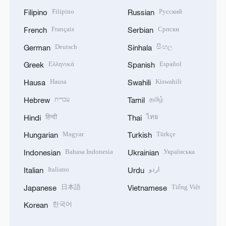
Filipino
Русский
Filipino
Russian
Français
Српски
French
Serbian
Deutsch
සිංහල
German
Sinhala
Ελληνικά
Español
Greek
Spanish
Hausa
Kiswahili
Hausa
Swahili
עברית
தமிழ்
Hebrew
Tamil
हिन्दी
ไทย
Hindi
Thai
Magyar
Türkçe
Hungarian
Turkish
Bahasa Indonesia
Українська
Indonesian
Ukrainian
Italiano
اردو
Italian
Urdu
日本語
Tiếng Việt
Japanese
Vietnamese
한국어
Korean