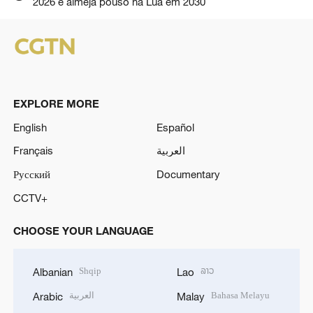
2026 e almeja pouso na Lua em 2030
EXPLORE MORE
English
Español
Français
العربية
Русский
Documentary
CCTV+
CHOOSE YOUR LANGUAGE
Shqip
ລາວ
Albanian
Lao
العربية
Bahasa Melayu
Arabic
Malay