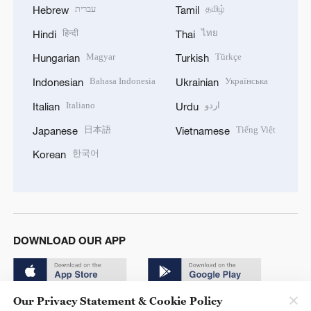
עברית
தமிழ்
Hebrew
Tamil
हिन्दी
ไทย
Hindi
Thai
Magyar
Türkçe
Hungarian
Turkish
Bahasa Indonesia
Українська
Indonesian
Ukrainian
Italiano
اردو
Italian
Urdu
日本語
Tiếng Việt
Japanese
Vietnamese
한국어
Korean
DOWNLOAD OUR APP
Our Privacy Statement & Cookie Policy