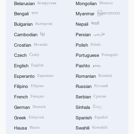
Беларуская
Монгол
Belarusian
Mongolian
বাংলা
မြန်မာဘာသာ
Bengali
Myanmar
Български
नेपाली
Bulgarian
Nepali
ខ្មែរ
فارسی
Cambodian
Persian
Hrvatski
Polski
Croatian
Polish
Český
Português
Czech
Portuguese
English
پښتو
English
Pashto
Esperanto
Română
Esperanto
Romanian
Filipino
Русский
Filipino
Russian
Français
Српски
French
Serbian
Deutsch
සිංහල
German
Sinhala
Ελληνικά
Español
Greek
Spanish
Hausa
Kiswahili
Hausa
Swahili