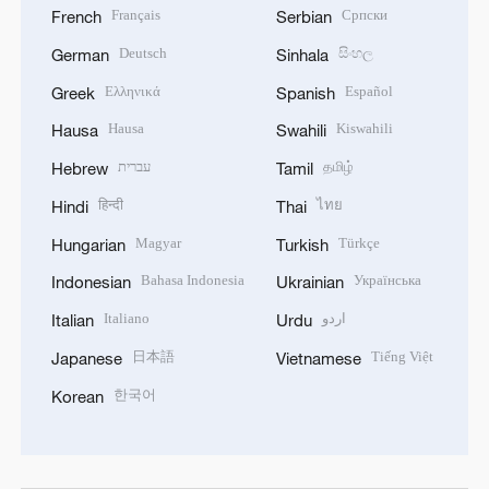
Français
Српски
French
Serbian
Deutsch
සිංහල
German
Sinhala
Ελληνικά
Español
Greek
Spanish
Hausa
Kiswahili
Hausa
Swahili
עברית
தமிழ்
Hebrew
Tamil
हिन्दी
ไทย
Hindi
Thai
Magyar
Türkçe
Hungarian
Turkish
Bahasa Indonesia
Українська
Indonesian
Ukrainian
Italiano
اردو
Italian
Urdu
日本語
Tiếng Việt
Japanese
Vietnamese
한국어
Korean