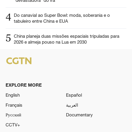
“devastadora” do Irã
4
Do canavial ao Super Bowl: moda, soberania e o
tabuleiro entre China e EUA
5
China planeja duas missões espaciais tripuladas para
2026 e almeja pouso na Lua em 2030
EXPLORE MORE
English
Español
Français
العربية
Русский
Documentary
CCTV+