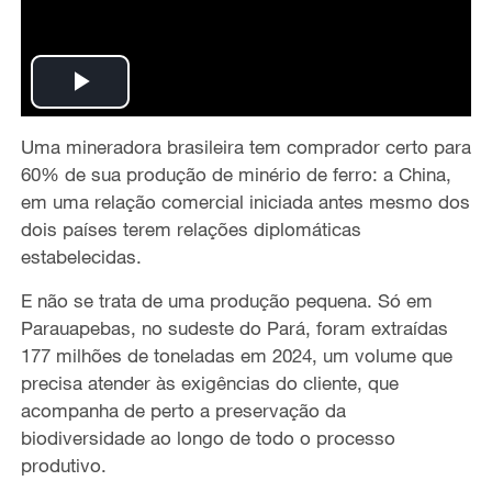
P
Uma mineradora brasileira tem comprador certo para
l
60% de sua produção de
minério
de ferro: a China
,
a
em uma
relação comercial iniciada antes mesmo dos
dois países terem relações diplomáticas
y
estabelecidas.
V
E não
se trata de uma produção pequena.
Só em
Parauapebas, no sudeste do Pará, foram
extraídas
i
177 milhões de toneladas em 2024
, um volume
que
precisa atender às exigências do cliente
,
que
d
acompanha de perto a preservação da
biodiversidade
ao longo de todo o
processo
e
produtivo.