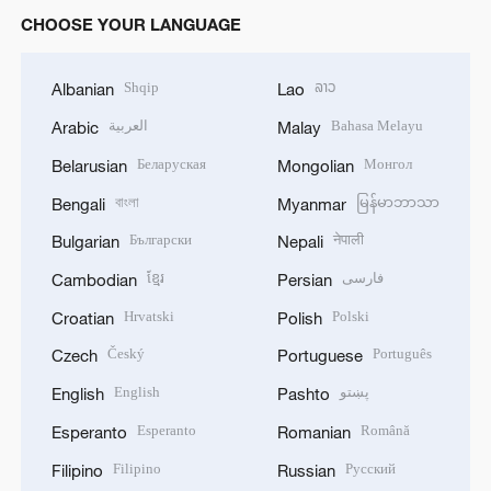
CHOOSE YOUR LANGUAGE
Shqip
ລາວ
Albanian
Lao
العربية
Bahasa Melayu
Arabic
Malay
Беларуская
Монгол
Belarusian
Mongolian
বাংলা
မြန်မာဘာသာ
Bengali
Myanmar
Български
नेपाली
Bulgarian
Nepali
ខ្មែរ
فارسی
Cambodian
Persian
Hrvatski
Polski
Croatian
Polish
Český
Português
Czech
Portuguese
English
پښتو
English
Pashto
Esperanto
Română
Esperanto
Romanian
Filipino
Русский
Filipino
Russian