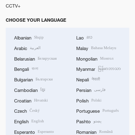
CCTV+
CHOOSE YOUR LANGUAGE
Shqip
ລາວ
Albanian
Lao
العربية
Bahasa Melayu
Arabic
Malay
Беларуская
Монгол
Belarusian
Mongolian
বাংলা
မြန်မာဘာသာ
Bengali
Myanmar
Български
नेपाली
Bulgarian
Nepali
ខ្មែរ
فارسی
Cambodian
Persian
Hrvatski
Polski
Croatian
Polish
Český
Português
Czech
Portuguese
English
پښتو
English
Pashto
Esperanto
Română
Esperanto
Romanian