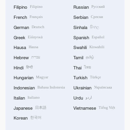
Filipino
Русский
Filipino
Russian
Français
Српски
French
Serbian
Deutsch
සිංහල
German
Sinhala
Ελληνικά
Español
Greek
Spanish
Hausa
Kiswahili
Hausa
Swahili
עברית
தமிழ்
Hebrew
Tamil
हिन्दी
ไทย
Hindi
Thai
Magyar
Türkçe
Hungarian
Turkish
Bahasa Indonesia
Українська
Indonesian
Ukrainian
Italiano
اردو
Italian
Urdu
日本語
Tiếng Việt
Japanese
Vietnamese
한국어
Korean