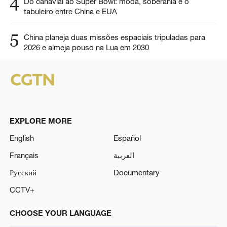
4
Do canavial ao Super Bowl: moda, soberania e o
tabuleiro entre China e EUA
5
China planeja duas missões espaciais tripuladas para
2026 e almeja pouso na Lua em 2030
EXPLORE MORE
English
Español
Français
العربية
Русский
Documentary
CCTV+
CHOOSE YOUR LANGUAGE