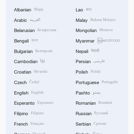
Shqip
ລາວ
Albanian
Lao
العربية
Bahasa Melayu
Arabic
Malay
Беларуская
Монгол
Belarusian
Mongolian
বাংলা
မြန်မာဘာသာ
Bengali
Myanmar
Български
नेपाली
Bulgarian
Nepali
ខ្មែរ
فارسی
Cambodian
Persian
Hrvatski
Polski
Croatian
Polish
Český
Português
Czech
Portuguese
English
پښتو
English
Pashto
Esperanto
Română
Esperanto
Romanian
Filipino
Русский
Filipino
Russian
Français
Српски
French
Serbian
Deutsch
සිංහල