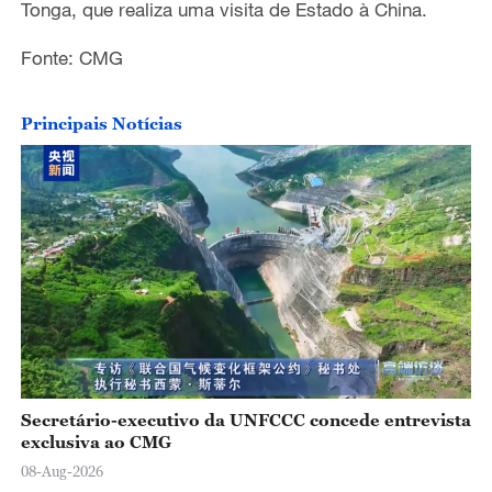
Tonga
,
que
realiza
uma visita de
E
stado
à China.
Fonte: CMG
Principais Notícias
Secretário-executivo da UNFCCC concede entrevista
exclusiva ao CMG
08-Aug-2026