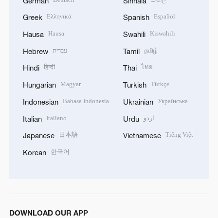
German
Sinhala
Ελληνικά
Español
Greek
Spanish
Hausa
Kiswahili
Hausa
Swahili
עברית
தமிழ்
Hebrew
Tamil
हिन्दी
ไทย
Hindi
Thai
Magyar
Türkçe
Hungarian
Turkish
Bahasa Indonesia
Українська
Indonesian
Ukrainian
Italiano
اردو
Italian
Urdu
日本語
Tiếng Việt
Japanese
Vietnamese
한국어
Korean
DOWNLOAD OUR APP