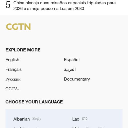
5
China planeja duas missões espaciais tripuladas para
2026 e almeja pouso na Lua em 2030
EXPLORE MORE
English
Español
Français
العربية
Русский
Documentary
CCTV+
CHOOSE YOUR LANGUAGE
Shqip
ລາວ
Albanian
Lao