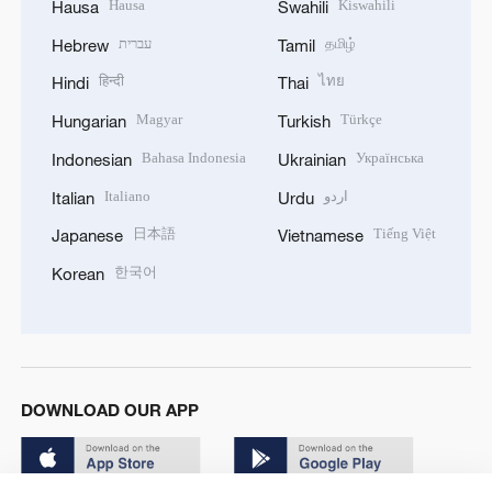
Hausa
Kiswahili
Hausa
Swahili
עברית
தமிழ்
Hebrew
Tamil
हिन्दी
ไทย
Hindi
Thai
Magyar
Türkçe
Hungarian
Turkish
Bahasa Indonesia
Українська
Indonesian
Ukrainian
Italiano
اردو
Italian
Urdu
日本語
Tiếng Việt
Japanese
Vietnamese
한국어
Korean
DOWNLOAD OUR APP