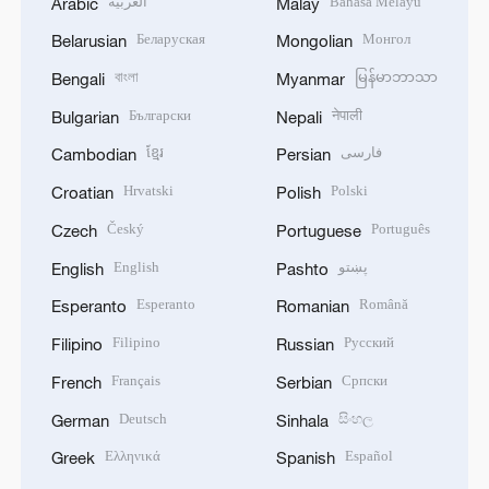
العربية
Bahasa Melayu
Arabic
Malay
Беларуская
Монгол
Belarusian
Mongolian
বাংলা
မြန်မာဘာသာ
Bengali
Myanmar
Български
नेपाली
Bulgarian
Nepali
ខ្មែរ
فارسی
Cambodian
Persian
Hrvatski
Polski
Croatian
Polish
Český
Português
Czech
Portuguese
English
پښتو
English
Pashto
Esperanto
Română
Esperanto
Romanian
Filipino
Русский
Filipino
Russian
Français
Српски
French
Serbian
Deutsch
සිංහල
German
Sinhala
Ελληνικά
Español
Greek
Spanish