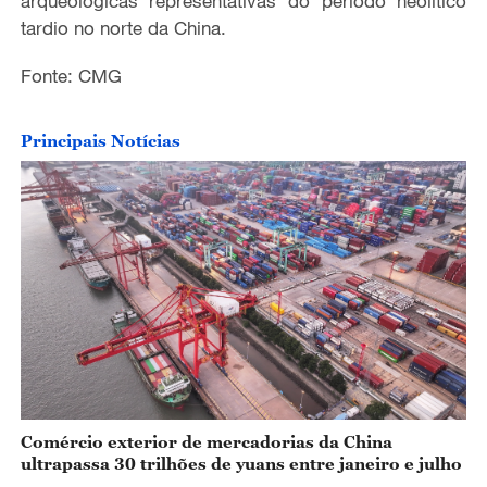
arqueológicas representativas do período neolítico
o
tardio no norte da China.
Fonte: CMG
Principais Notícias
Comércio exterior de mercadorias da China
ultrapassa 30 trilhões de yuans entre janeiro e julho