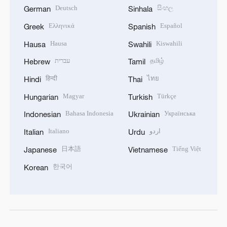
Deutsch
සිංහල
German
Sinhala
Ελληνικά
Español
Greek
Spanish
Hausa
Kiswahili
Hausa
Swahili
עברית
தமிழ்
Hebrew
Tamil
हिन्दी
ไทย
Hindi
Thai
Magyar
Türkçe
Hungarian
Turkish
Bahasa Indonesia
Українська
Indonesian
Ukrainian
Italiano
اردو
Italian
Urdu
日本語
Tiếng Việt
Japanese
Vietnamese
한국어
Korean