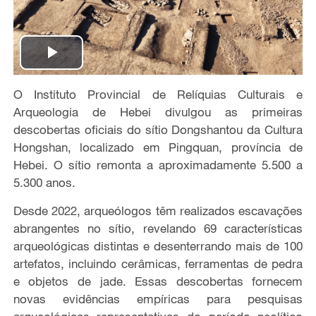
P
O Instituto Provincial de Relíquias Culturais e
l
Arqueologia de Hebei divulgou as primeiras
a
descobertas oficiais do sítio Dongshantou da Cultura
Hongshan, localizado em Pingquan, província de
y
Hebei. O sítio remonta a aproximadamente 5.500 a
5.300 anos.
V
Desde 2022, arqueólogos têm realizados escavações
i
abrangentes no sítio, revelando 69 características
arqueológicas distintas e desenterrando mais de 100
d
artefatos, incluindo cerâmicas, ferramentas de pedra
e objetos de jade. Essas descobertas fornecem
e
novas evidências empíricas para pesquisas