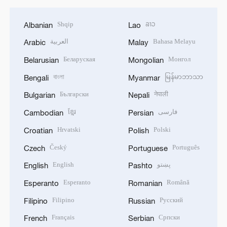
Shqip
ລາວ
Albanian
Lao
العربية
Bahasa Melayu
Arabic
Malay
Беларуская
Монгол
Belarusian
Mongolian
বাংলা
မြန်မာဘာသာ
Bengali
Myanmar
Български
नेपाली
Bulgarian
Nepali
ខ្មែរ
فارسی
Cambodian
Persian
Hrvatski
Polski
Croatian
Polish
Český
Português
Czech
Portuguese
English
پښتو
English
Pashto
Esperanto
Română
Esperanto
Romanian
Filipino
Русский
Filipino
Russian
Français
Српски
French
Serbian