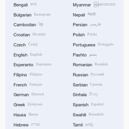
বাংলা
မြန်မာဘာသာ
Bengali
Myanmar
Български
नेपाली
Bulgarian
Nepali
ខ្មែរ
فارسی
Cambodian
Persian
Hrvatski
Polski
Croatian
Polish
Český
Português
Czech
Portuguese
English
پښتو
English
Pashto
Esperanto
Română
Esperanto
Romanian
Filipino
Русский
Filipino
Russian
Français
Српски
French
Serbian
Deutsch
සිංහල
German
Sinhala
Ελληνικά
Español
Greek
Spanish
Hausa
Kiswahili
Hausa
Swahili
עברית
தமிழ்
Hebrew
Tamil