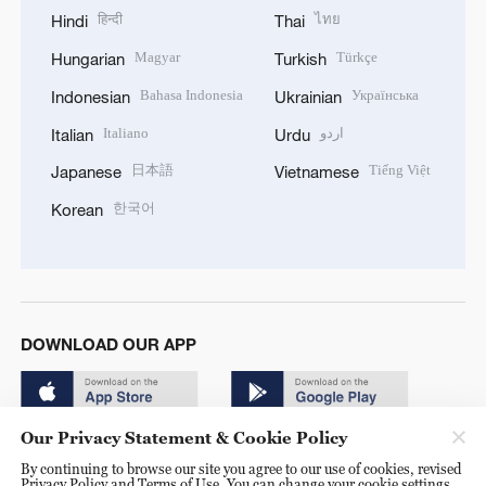
हिन्दी
ไทย
Hindi
Thai
Magyar
Türkçe
Hungarian
Turkish
Bahasa Indonesia
Українська
Indonesian
Ukrainian
Italiano
اردو
Italian
Urdu
日本語
Tiếng Việt
Japanese
Vietnamese
한국어
Korean
DOWNLOAD OUR APP
Our Privacy Statement & Cookie Policy
By continuing to browse our site you agree to our use of cookies, revised
Privacy Policy and Terms of Use. You can change your cookie settings