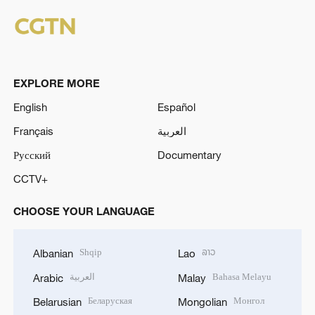
EXPLORE MORE
English
Español
Français
العربية
Русский
Documentary
CCTV+
CHOOSE YOUR LANGUAGE
Shqip
ລາວ
Albanian
Lao
العربية
Bahasa Melayu
Arabic
Malay
Беларуская
Монгол
Belarusian
Mongolian