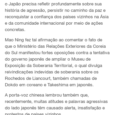
o Japão precisa refletir profundamente sobre
sua
história d
e
agressão, persistir no caminho da paz e
re
conquistar a confiança dos países vizinhos na Ásia
e da comunidade internacional por meio de ações
concretas.
Mao Ning fez tal afirmação ao comentar o fato de
que o Ministério das Relações Exteriores da Coreia
do Sul manifestou fortes oposições contra a tentativa
do governo japonês de ampliar o Museu de
Exposição da Soberania Territorial
, o qu
al
divulga
reivindicações indevidas de soberania sobre
os
Rochedos
de Liancourt, também chamadas de
Dokdo em coreano
e
Takeshima em japonês.
A porta-voz chinesa lembrou também que
,
recentemente, muitas atitudes e palavras agressivas
do lado japonês têm
causado
alerta, insatisfação e
protestos de países vizinhos.