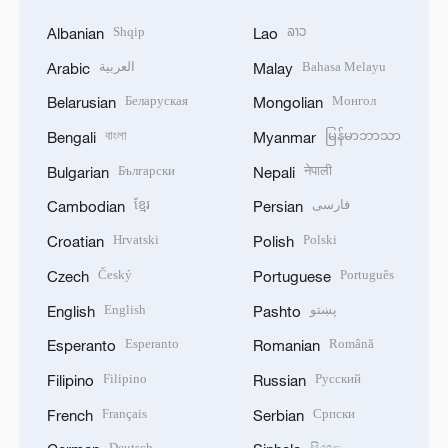
Shqip
ລາວ
Albanian
Lao
العربية
Bahasa Melayu
Arabic
Malay
Беларуская
Монгол
Belarusian
Mongolian
বাংলা
မြန်မာဘာသာ
Bengali
Myanmar
Български
नेपाली
Bulgarian
Nepali
ខ្មែរ
فارسی
Cambodian
Persian
Hrvatski
Polski
Croatian
Polish
Český
Português
Czech
Portuguese
English
پښتو
English
Pashto
Esperanto
Română
Esperanto
Romanian
Filipino
Русский
Filipino
Russian
Français
Српски
French
Serbian
Deutsch
සිංහල