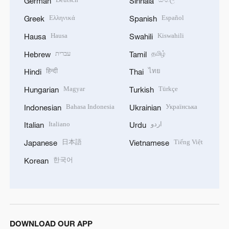
German
Sinhala
Ελληνικά
Español
Greek
Spanish
Hausa
Kiswahili
Hausa
Swahili
עברית
தமிழ்
Hebrew
Tamil
हिन्दी
ไทย
Hindi
Thai
Magyar
Türkçe
Hungarian
Turkish
Bahasa Indonesia
Українська
Indonesian
Ukrainian
Italiano
اردو
Italian
Urdu
日本語
Tiếng Việt
Japanese
Vietnamese
한국어
Korean
DOWNLOAD OUR APP