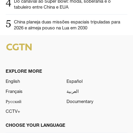
4
Do canavial ao Super Bowl: moda, soberania e o
tabuleiro entre China e EUA
5
China planeja duas missões espaciais tripuladas para
2026 e almeja pouso na Lua em 2030
EXPLORE MORE
English
Español
Français
العربية
Русский
Documentary
CCTV+
CHOOSE YOUR LANGUAGE