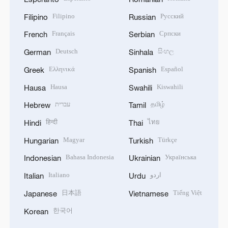
Filipino
Русский
Filipino
Russian
Français
Српски
French
Serbian
Deutsch
සිංහල
German
Sinhala
Ελληνικά
Español
Greek
Spanish
Hausa
Kiswahili
Hausa
Swahili
עברית
தமிழ்
Hebrew
Tamil
हिन्दी
ไทย
Hindi
Thai
Magyar
Türkçe
Hungarian
Turkish
Bahasa Indonesia
Українська
Indonesian
Ukrainian
Italiano
اردو
Italian
Urdu
日本語
Tiếng Việt
Japanese
Vietnamese
한국어
Korean