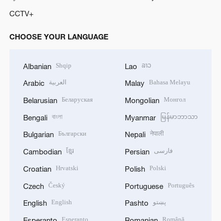
CCTV+
CHOOSE YOUR LANGUAGE
Shqip
ລາວ
Albanian
Lao
العربية
Bahasa Melayu
Arabic
Malay
Беларуская
Монгол
Belarusian
Mongolian
বাংলা
မြန်မာဘာသာ
Bengali
Myanmar
Български
नेपाली
Bulgarian
Nepali
ខ្មែរ
فارسی
Cambodian
Persian
Hrvatski
Polski
Croatian
Polish
Český
Português
Czech
Portuguese
English
پښتو
English
Pashto
Esperanto
Română
Esperanto
Romanian