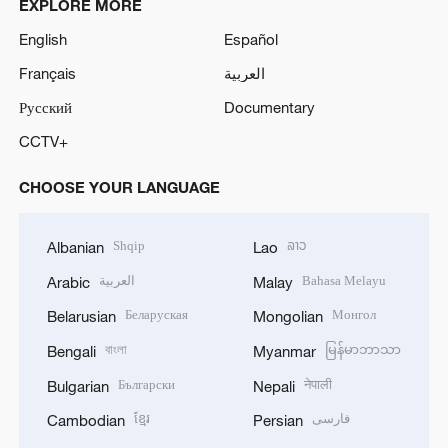
EXPLORE MORE
English
Español
Français
العربية
Русский
Documentary
CCTV+
CHOOSE YOUR LANGUAGE
Shqip
ລາວ
Albanian
Lao
العربية
Bahasa Melayu
Arabic
Malay
Беларуская
Монгол
Belarusian
Mongolian
বাংলা
မြန်မာဘာသာ
Bengali
Myanmar
Български
नेपाली
Bulgarian
Nepali
ខ្មែរ
فارسی
Cambodian
Persian