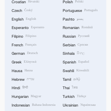
Hrvatski
Polski
Croatian
Polish
Český
Português
Czech
Portuguese
English
پښتو
English
Pashto
Esperanto
Română
Esperanto
Romanian
Filipino
Русский
Filipino
Russian
Français
Српски
French
Serbian
Deutsch
සිංහල
German
Sinhala
Ελληνικά
Español
Greek
Spanish
Hausa
Kiswahili
Hausa
Swahili
עברית
தமிழ்
Hebrew
Tamil
हिन्दी
ไทย
Hindi
Thai
Magyar
Türkçe
Hungarian
Turkish
Bahasa Indonesia
Українська
Indonesian
Ukrainian