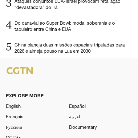
3
Ataques conjuntos EUA-Israel provocam retaliação
“devastadora” do Irã
4
Do canavial ao Super Bowl: moda, soberania e o
tabuleiro entre China e EUA
5
China planeja duas missões espaciais tripuladas para
2026 e almeja pouso na Lua em 2030
EXPLORE MORE
English
Español
Français
العربية
Русский
Documentary
CCTV+