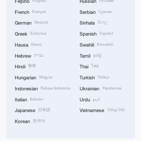
Filipino
Русский
Filipino
Russian
Français
Српски
French
Serbian
Deutsch
සිංහල
German
Sinhala
Ελληνικά
Español
Greek
Spanish
Hausa
Kiswahili
Hausa
Swahili
עברית
தமிழ்
Hebrew
Tamil
हिन्दी
ไทย
Hindi
Thai
Magyar
Türkçe
Hungarian
Turkish
Bahasa Indonesia
Українська
Indonesian
Ukrainian
Italiano
اردو
Italian
Urdu
日本語
Tiếng Việt
Japanese
Vietnamese
한국어
Korean