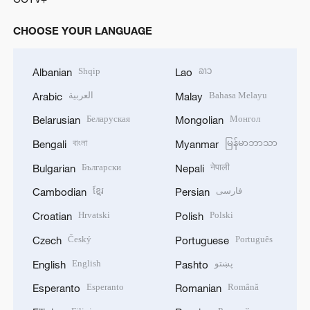
CHOOSE YOUR LANGUAGE
Shqip
ລາວ
Albanian
Lao
العربية
Bahasa Melayu
Arabic
Malay
Беларуская
Монгол
Belarusian
Mongolian
বাংলা
မြန်မာဘာသာ
Bengali
Myanmar
Български
नेपाली
Bulgarian
Nepali
ខ្មែរ
فارسی
Cambodian
Persian
Hrvatski
Polski
Croatian
Polish
Český
Português
Czech
Portuguese
English
پښتو
English
Pashto
Esperanto
Română
Esperanto
Romanian