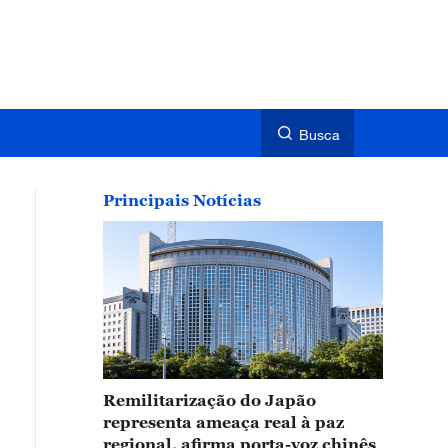
Busca
Principais Notícias
Remilitarização do Japão
representa ameaça real à paz
regional, afirma porta-voz chinês