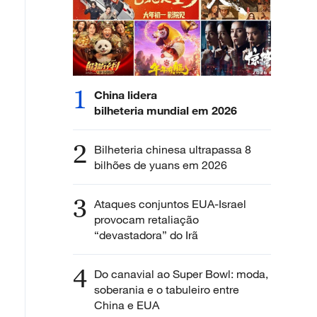
1
China lidera
bilheteria mundial em 2026
2
Bilheteria chinesa ultrapassa 8
bilhões de yuans em 2026
3
Ataques conjuntos EUA-Israel
provocam retaliação
“devastadora” do Irã
4
Do canavial ao Super Bowl: moda,
soberania e o tabuleiro entre
China e EUA