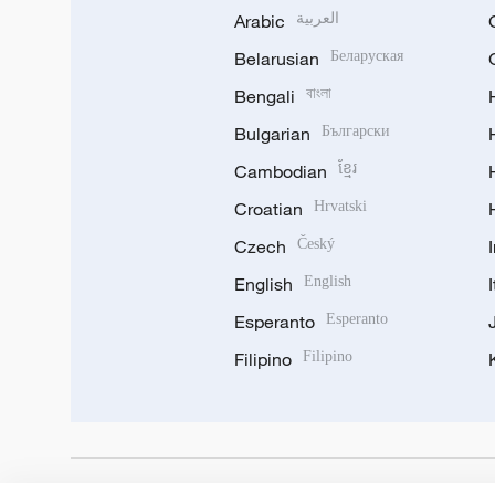
Arabic
العربية
Belarusian
Беларуская
Bengali
বাংলা
Bulgarian
Български
Cambodian
ខ្មែរ
Croatian
Hrvatski
Czech
Český
English
English
Esperanto
Esperanto
Filipino
Filipino