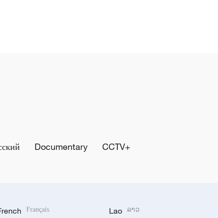
сский
Documentary
CCTV+
French
Français
Lao
ລາວ