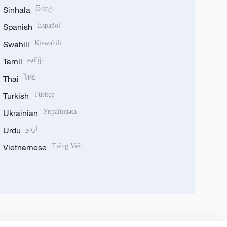
Sinhala
සිංහල
Spanish
Español
Swahili
Kiswahili
Tamil
தமிழ்
Thai
ไทย
Turkish
Türkçe
Ukrainian
Українська
Urdu
اردو
Vietnamese
Tiếng Việt