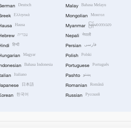
German
Deutsch
Malay
Bahasa Melayu
Greek
Ελληνικά
Mongolian
Монгол
Hausa
Hausa
Myanmar
မြန်မာဘာသာ
Hebrew
עברית
Nepali
नेपाली
Hindi
हिन्दी
Persian
فارسی
Hungarian
Magyar
Polish
Polski
Indonesian
Bahasa Indonesia
Portuguese
Português
Italian
Italiano
Pashto
پښتو
Japanese
日本語
Romanian
Română
Korean
한국어
Russian
Русский