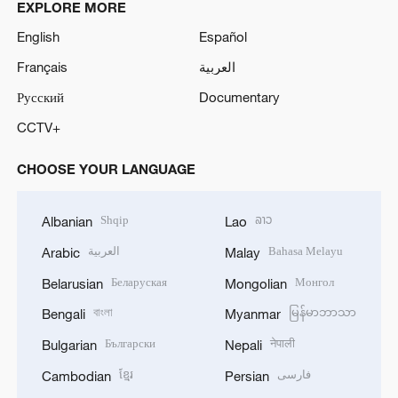
EXPLORE MORE
English
Español
Français
العربية
Русский
Documentary
CCTV+
CHOOSE YOUR LANGUAGE
Shqip
ລາວ
Albanian
Lao
العربية
Bahasa Melayu
Arabic
Malay
Беларуская
Монгол
Belarusian
Mongolian
বাংলা
မြန်မာဘာသာ
Bengali
Myanmar
Български
नेपाली
Bulgarian
Nepali
ខ្មែរ
فارسی
Cambodian
Persian