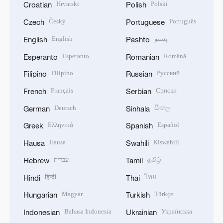
Hrvatski
Polski
Croatian
Polish
Český
Português
Czech
Portuguese
English
پښتو
English
Pashto
Esperanto
Română
Esperanto
Romanian
Filipino
Русский
Filipino
Russian
Français
Српски
French
Serbian
Deutsch
සිංහල
German
Sinhala
Ελληνικά
Español
Greek
Spanish
Hausa
Kiswahili
Hausa
Swahili
עברית
தமிழ்
Hebrew
Tamil
हिन्दी
ไทย
Hindi
Thai
Magyar
Türkçe
Hungarian
Turkish
Bahasa Indonesia
Українська
Indonesian
Ukrainian