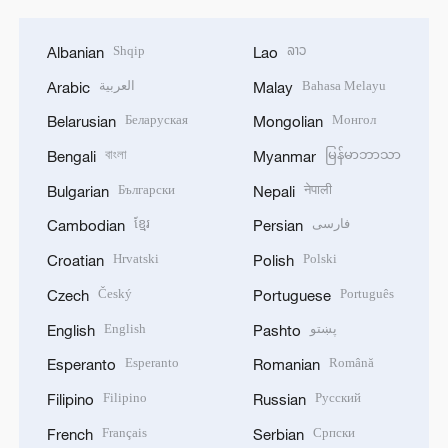
Shqip
ລາວ
Albanian
Lao
العربية
Bahasa Melayu
Arabic
Malay
Беларуская
Монгол
Belarusian
Mongolian
বাংলা
မြန်မာဘာသာ
Bengali
Myanmar
Български
नेपाली
Bulgarian
Nepali
ខ្មែរ
فارسی
Cambodian
Persian
Hrvatski
Polski
Croatian
Polish
Český
Português
Czech
Portuguese
English
پښتو
English
Pashto
Esperanto
Română
Esperanto
Romanian
Filipino
Русский
Filipino
Russian
Français
Српски
French
Serbian