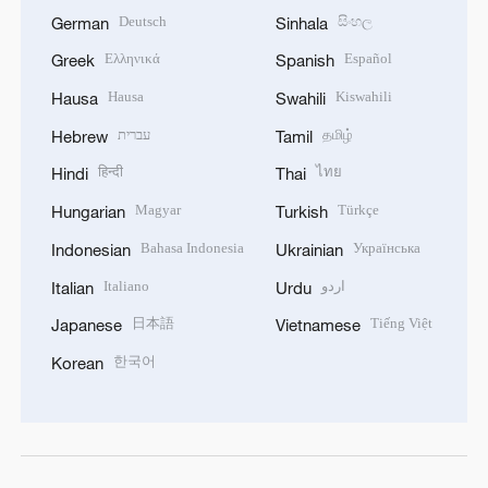
Deutsch
සිංහල
German
Sinhala
Ελληνικά
Español
Greek
Spanish
Hausa
Kiswahili
Hausa
Swahili
עברית
தமிழ்
Hebrew
Tamil
हिन्दी
ไทย
Hindi
Thai
Magyar
Türkçe
Hungarian
Turkish
Bahasa Indonesia
Українська
Indonesian
Ukrainian
Italiano
اردو
Italian
Urdu
日本語
Tiếng Việt
Japanese
Vietnamese
한국어
Korean