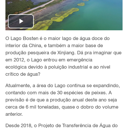
P
O Lago Bosten é o maior lago de água doce do
l
interior da China, e também a maior base de
a
produção pesqueira de Xinjiang. Dá pra imaginar que
em 2012, o Lago entrou em emergência
y
ecológica devido à poluição industrial e ao nível
crítico de água?
V
Atualmente, a área do Lago continua se expandindo,
i
contando com mais de 30 espécies de peixes. A
previsão é de que a produção anual deste ano seja
d
cerca de 6 mil toneladas, quase o dobro do volume
anterior.
e
Desde 2018, o Projeto de Transferência de Água do