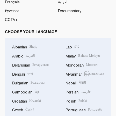
Français
العربية
Русский
Documentary
CCTV+
CHOOSE YOUR LANGUAGE
Shqip
ລາວ
Albanian
Lao
العربية
Bahasa Melayu
Arabic
Malay
Беларуская
Монгол
Belarusian
Mongolian
বাংলা
မြန်မာဘာသာ
Bengali
Myanmar
Български
नेपाली
Bulgarian
Nepali
ខ្មែរ
فارسی
Cambodian
Persian
Hrvatski
Polski
Croatian
Polish
Český
Português
Czech
Portuguese