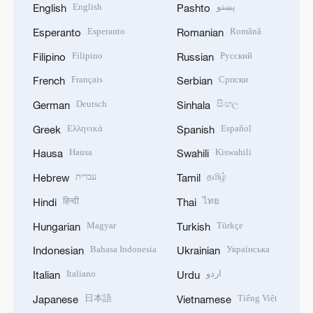
English
پښتو
English
Pashto
Esperanto
Română
Esperanto
Romanian
Filipino
Русский
Filipino
Russian
Français
Српски
French
Serbian
Deutsch
සිංහල
German
Sinhala
Ελληνικά
Español
Greek
Spanish
Hausa
Kiswahili
Hausa
Swahili
עברית
தமிழ்
Hebrew
Tamil
हिन्दी
ไทย
Hindi
Thai
Magyar
Türkçe
Hungarian
Turkish
Bahasa Indonesia
Українська
Indonesian
Ukrainian
Italiano
اردو
Italian
Urdu
日本語
Tiếng Việt
Japanese
Vietnamese