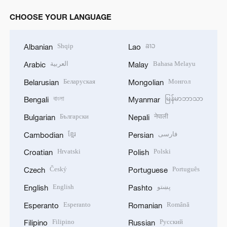
CHOOSE YOUR LANGUAGE
Shqip
ລາວ
Albanian
Lao
العربية
Bahasa Melayu
Arabic
Malay
Беларуская
Монгол
Belarusian
Mongolian
বাংলা
မြန်မာဘာသာ
Bengali
Myanmar
Български
नेपाली
Bulgarian
Nepali
ខ្មែរ
فارسی
Cambodian
Persian
Hrvatski
Polski
Croatian
Polish
Český
Português
Czech
Portuguese
English
پښتو
English
Pashto
Esperanto
Română
Esperanto
Romanian
Filipino
Русский
Filipino
Russian