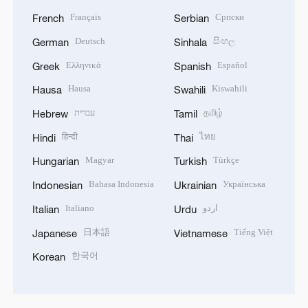
Français
Српски
French
Serbian
Deutsch
සිංහල
German
Sinhala
Ελληνικά
Español
Greek
Spanish
Hausa
Kiswahili
Hausa
Swahili
עברית
தமிழ்
Hebrew
Tamil
हिन्दी
ไทย
Hindi
Thai
Magyar
Türkçe
Hungarian
Turkish
Bahasa Indonesia
Українська
Indonesian
Ukrainian
Italiano
اردو
Italian
Urdu
日本語
Tiếng Việt
Japanese
Vietnamese
한국어
Korean