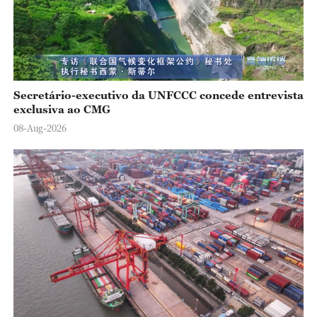
o
Secretário-executivo da UNFCCC concede entrevista
exclusiva ao CMG
08-Aug-2026