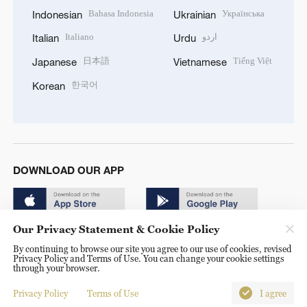
Bahasa Indonesia
Українська
Indonesian
Ukrainian
Italiano
اردو
Italian
Urdu
日本語
Tiếng Việt
Japanese
Vietnamese
한국어
Korean
DOWNLOAD OUR APP
Our Privacy Statement & Cookie Policy
By continuing to browse our site you agree to our use of cookies, revised
Privacy Policy and Terms of Use. You can change your cookie settings
through your browser.
© China Radio International.CRI. All Rights Reserved. 16A
Shijingshan Road, Beijing, China. 100040
Privacy Policy
Terms of Use
I agree