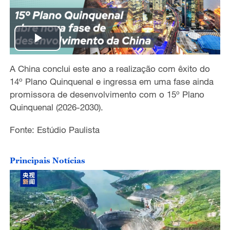
P
A China conclui este ano a realização com êxito do
l
14º Plano Quinquenal e ingressa em uma fase ainda
a
promissora de desenvolvimento com o 15º Plano
Quinquenal (2026-2030).
y
Fonte: Estúdio Paulista
V
Principais Notícias
i
d
e