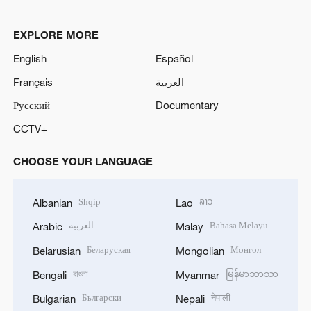
EXPLORE MORE
English
Español
Français
العربية
Русский
Documentary
CCTV+
CHOOSE YOUR LANGUAGE
Shqip
ລາວ
Albanian
Lao
العربية
Bahasa Melayu
Arabic
Malay
Беларуская
Монгол
Belarusian
Mongolian
বাংলা
မြန်မာဘာသာ
Bengali
Myanmar
Български
नेपाली
Bulgarian
Nepali