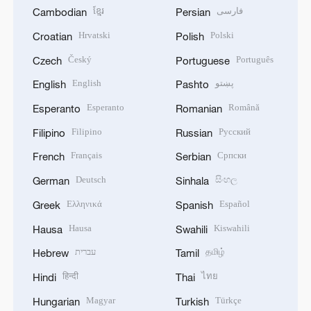
ខ្មែរ
فارسی
Cambodian
Persian
Hrvatski
Polski
Croatian
Polish
Český
Português
Czech
Portuguese
English
پښتو
English
Pashto
Esperanto
Română
Esperanto
Romanian
Filipino
Русский
Filipino
Russian
Français
Српски
French
Serbian
Deutsch
සිංහල
German
Sinhala
Ελληνικά
Español
Greek
Spanish
Hausa
Kiswahili
Hausa
Swahili
עברית
தமிழ்
Hebrew
Tamil
हिन्दी
ไทย
Hindi
Thai
Magyar
Türkçe
Hungarian
Turkish