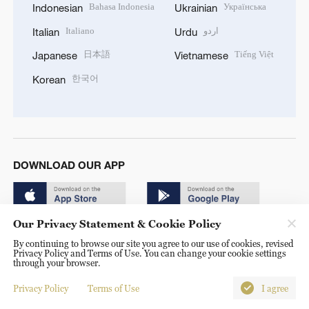
Bahasa Indonesia
Українська
Indonesian
Ukrainian
Italiano
اردو
Italian
Urdu
日本語
Tiếng Việt
Japanese
Vietnamese
한국어
Korean
DOWNLOAD OUR APP
Our Privacy Statement & Cookie Policy
By continuing to browse our site you agree to our use of cookies, revised
Privacy Policy and Terms of Use. You can change your cookie settings
through your browser.
© China Radio International.CRI. All Rights Reserved. 16A
Shijingshan Road, Beijing, China. 100040
Privacy Policy
Terms of Use
I agree