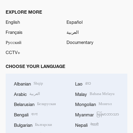
EXPLORE MORE
English
Español
Français
العربية
Русский
Documentary
CCTV+
CHOOSE YOUR LANGUAGE
Shqip
ລາວ
Albanian
Lao
العربية
Bahasa Melayu
Arabic
Malay
Беларуская
Монгол
Belarusian
Mongolian
বাংলা
မြန်မာဘာသာ
Bengali
Myanmar
Български
नेपाली
Bulgarian
Nepali