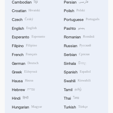
ខ្មែរ
فارسی
Cambodian
Persian
Hrvatski
Polski
Croatian
Polish
Český
Português
Czech
Portuguese
English
پښتو
English
Pashto
Esperanto
Română
Esperanto
Romanian
Filipino
Русский
Filipino
Russian
Français
Српски
French
Serbian
Deutsch
සිංහල
German
Sinhala
Ελληνικά
Español
Greek
Spanish
Hausa
Kiswahili
Hausa
Swahili
עברית
தமிழ்
Hebrew
Tamil
हिन्दी
ไทย
Hindi
Thai
Magyar
Türkçe
Hungarian
Turkish