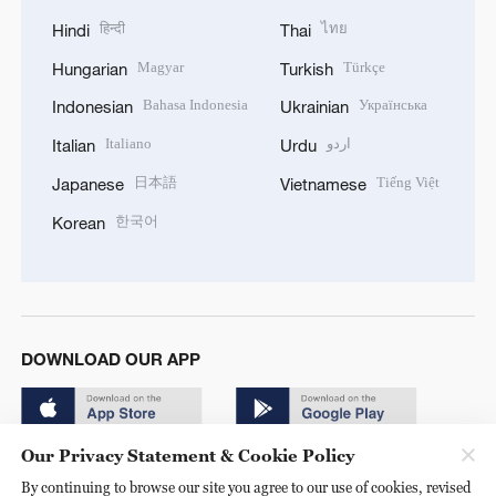
हिन्दी
ไทย
Hindi
Thai
Magyar
Türkçe
Hungarian
Turkish
Bahasa Indonesia
Українська
Indonesian
Ukrainian
Italiano
اردو
Italian
Urdu
日本語
Tiếng Việt
Japanese
Vietnamese
한국어
Korean
DOWNLOAD OUR APP
Our Privacy Statement & Cookie Policy
By continuing to browse our site you agree to our use of cookies, revised