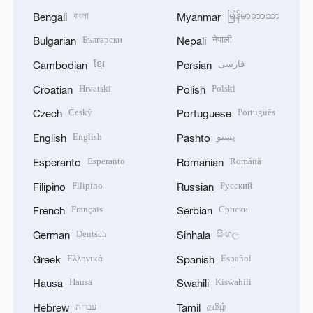
বাংলা
မြန်မာဘာသာ
Bengali
Myanmar
Български
नेपाली
Bulgarian
Nepali
ខ្មែរ
فارسی
Cambodian
Persian
Hrvatski
Polski
Croatian
Polish
Český
Português
Czech
Portuguese
English
پښتو
English
Pashto
Esperanto
Română
Esperanto
Romanian
Filipino
Русский
Filipino
Russian
Français
Српски
French
Serbian
Deutsch
සිංහල
German
Sinhala
Ελληνικά
Español
Greek
Spanish
Hausa
Kiswahili
Hausa
Swahili
עברית
தமிழ்
Hebrew
Tamil