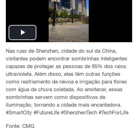
P
Nas ruas de Shenzhen, cidade do sul da China,
l
visitantes podem encontrar sombrinhas inteligentes
a
capazes de proteger as pessoas de 95% dos raios
ultravioleta. Além disso, elas têm outras funções
y
como resfriamento de névoa e irrigação para flores
com água de chuva coletada. Ao anoitecer, essas
V
sombrinhas servem como dispositivos de
iluminação, tornando a cidade mais encantadora.
i
#SmartCity #FutureLife #ShenzhenTech #TechForLife
d
Fonte: CMG
e