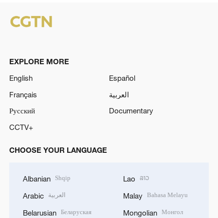
EXPLORE MORE
English
Español
Français
العربية
Русский
Documentary
CCTV+
CHOOSE YOUR LANGUAGE
Shqip
ລາວ
Albanian
Lao
العربية
Bahasa Melayu
Arabic
Malay
Беларуская
Монгол
Belarusian
Mongolian