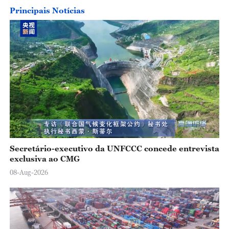
Principais Notícias
o
Secretário-executivo da UNFCCC concede entrevista
exclusiva ao CMG
08-Aug-2026