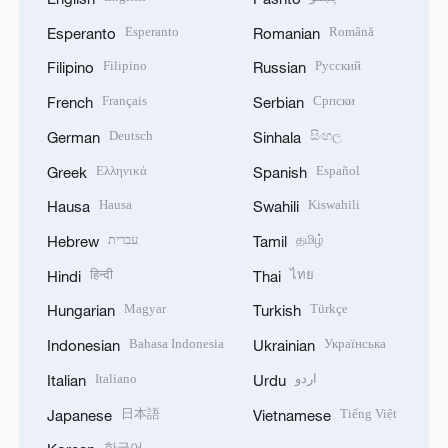
Esperanto
Română
Esperanto
Romanian
Filipino
Русский
Filipino
Russian
Français
Српски
French
Serbian
Deutsch
සිංහල
German
Sinhala
Ελληνικά
Español
Greek
Spanish
Hausa
Kiswahili
Hausa
Swahili
עברית
தமிழ்
Hebrew
Tamil
हिन्दी
ไทย
Hindi
Thai
Magyar
Türkçe
Hungarian
Turkish
Bahasa Indonesia
Українська
Indonesian
Ukrainian
Italiano
اردو
Italian
Urdu
日本語
Tiếng Việt
Japanese
Vietnamese
한국어