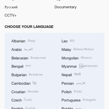
Русский
Documentary
CCTV+
CHOOSE YOUR LANGUAGE
Shqip
ລາວ
Albanian
Lao
العربية
Bahasa Melayu
Arabic
Malay
Беларуская
Монгол
Belarusian
Mongolian
বাংলা
မြန်မာဘာသာ
Bengali
Myanmar
Български
नेपाली
Bulgarian
Nepali
ខ្មែរ
فارسی
Cambodian
Persian
Hrvatski
Polski
Croatian
Polish
Český
Português
Czech
Portuguese
English
پښتو
English
Pashto