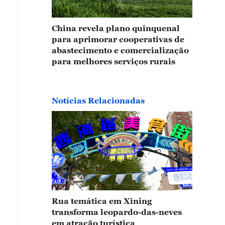
isântemos florescem de forma abundante em uma zona 
China revela plano quinquenal
ovíncia de Jiangsu. As flores coloridas parecem uma pin
para aprimorar cooperativas de
timos anos, o local tem se dedicado ao desenvolvimento 
abastecimento e comercialização
para melhores serviços rurais
centivando a economia rural.
Notícias Relacionadas
Rua temática em Xining
transforma leopardo-das-neves
em atração turística