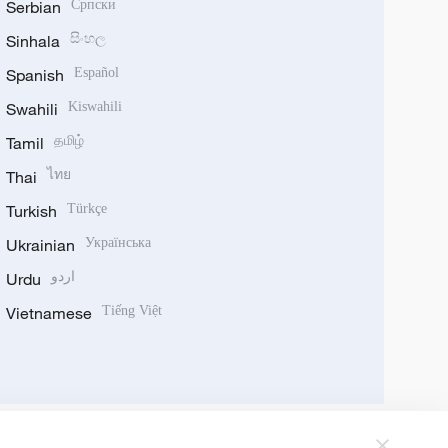
Serbian
Српски
Sinhala
සිංහල
Spanish
Español
Swahili
Kiswahili
Tamil
தமிழ்
Thai
ไทย
Turkish
Türkçe
Ukrainian
Українська
Urdu
اردو
Vietnamese
Tiếng Việt