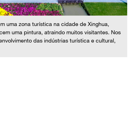
Cr
pr
m uma zona turística na cidade de Xinghua,
úl
ecem uma pintura, atraindo muitos visitantes. Nos
in
volvimento das indústrias turística e cultural,