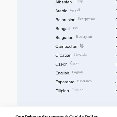
Albanian
Shqip
Arabic
العربية
Belarusian
Беларуская
Bengali
বাংলা
Bulgarian
Български
Cambodian
ខ្មែរ
Croatian
Hrvatski
Czech
Český
English
English
Esperanto
Esperanto
Filipino
Filipino
Our Privacy Statement & Cookie Policy