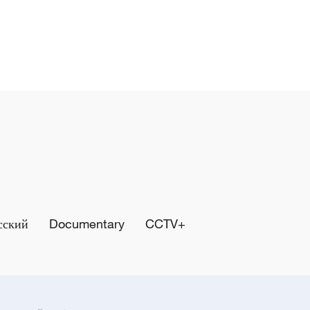
сский
Documentary
CCTV+