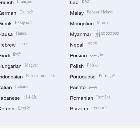
French
Français
Lao
ລາວ
German
Deutsch
Malay
Bahasa Melayu
Greek
Ελληνικά
Mongolian
Монгол
Hausa
Hausa
Myanmar
မြန်မာဘာသာ
Hebrew
עברית
Nepali
नेपाली
Hindi
हिन्दी
Persian
فارسی
Hungarian
Magyar
Polish
Polski
Indonesian
Bahasa Indonesia
Portuguese
Português
Italian
Italiano
Pashto
پښتو
Japanese
日本語
Romanian
Română
Korean
한국어
Russian
Русский