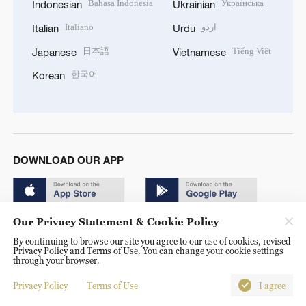
Bahasa Indonesia
Українська
Indonesian
Ukrainian
Italiano
اردو
Italian
Urdu
日本語
Tiếng Việt
Japanese
Vietnamese
한국어
Korean
DOWNLOAD OUR APP
Our Privacy Statement & Cookie Policy
By continuing to browse our site you agree to our use of cookies, revised
Privacy Policy and Terms of Use. You can change your cookie settings
through your browser.
© China Radio International.CRI. All Rights Reserved. 16A
Shijingshan Road, Beijing, China. 100040
Privacy Policy
Terms of Use
I agree