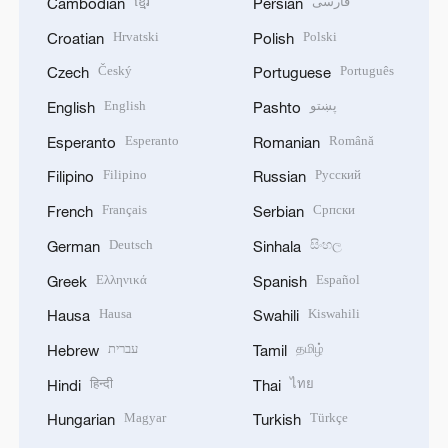
ខ្មែរ
فارسی
Cambodian
Persian
Hrvatski
Polski
Croatian
Polish
Český
Português
Czech
Portuguese
English
پښتو
English
Pashto
Esperanto
Română
Esperanto
Romanian
Filipino
Русский
Filipino
Russian
Français
Српски
French
Serbian
Deutsch
සිංහල
German
Sinhala
Ελληνικά
Español
Greek
Spanish
Hausa
Kiswahili
Hausa
Swahili
עברית
தமிழ்
Hebrew
Tamil
हिन्दी
ไทย
Hindi
Thai
Magyar
Türkçe
Hungarian
Turkish