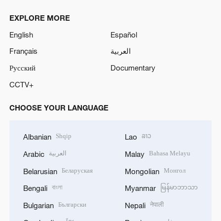
EXPLORE MORE
English
Español
Français
العربية
Русский
Documentary
CCTV+
CHOOSE YOUR LANGUAGE
Shqip
ລາວ
Albanian
Lao
العربية
Bahasa Melayu
Arabic
Malay
Беларуская
Монгол
Belarusian
Mongolian
বাংলা
မြန်မာဘာသာ
Bengali
Myanmar
Български
नेपाली
Bulgarian
Nepali