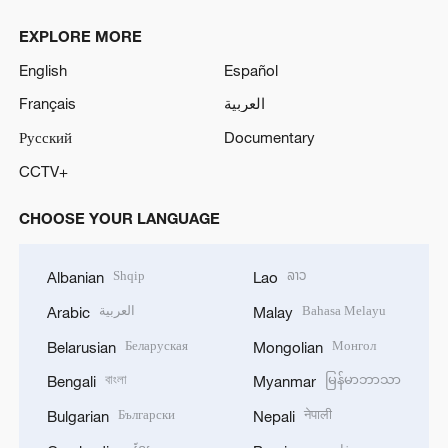
EXPLORE MORE
English
Español
Français
العربية
Русский
Documentary
CCTV+
CHOOSE YOUR LANGUAGE
Shqip
ລາວ
Albanian
Lao
العربية
Bahasa Melayu
Arabic
Malay
Беларуская
Монгол
Belarusian
Mongolian
বাংলা
မြန်မာဘာသာ
Bengali
Myanmar
Български
नेपाली
Bulgarian
Nepali