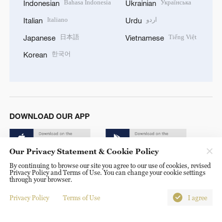
Bahasa Indonesia
Українська
Indonesian
Ukrainian
Italiano
اردو
Italian
Urdu
日本語
Tiếng Việt
Japanese
Vietnamese
한국어
Korean
DOWNLOAD OUR APP
Our Privacy Statement & Cookie Policy
By continuing to browse our site you agree to our use of cookies, revised
Privacy Policy and Terms of Use. You can change your cookie settings
through your browser.
© China Radio International.CRI. All Rights Reserved. 16A
Privacy Policy
Terms of Use
I agree
Shijingshan Road, Beijing, China. 100040