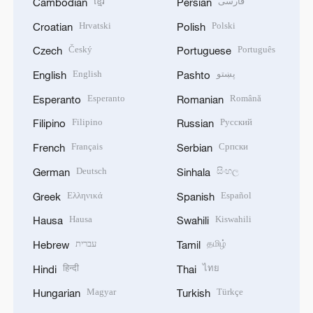
ខ្មែរ
فارسی
Cambodian
Persian
Hrvatski
Polski
Croatian
Polish
Český
Português
Czech
Portuguese
English
پښتو
English
Pashto
Esperanto
Română
Esperanto
Romanian
Filipino
Русский
Filipino
Russian
Français
Српски
French
Serbian
Deutsch
සිංහල
German
Sinhala
Ελληνικά
Español
Greek
Spanish
Hausa
Kiswahili
Hausa
Swahili
עברית
தமிழ்
Hebrew
Tamil
हिन्दी
ไทย
Hindi
Thai
Magyar
Türkçe
Hungarian
Turkish