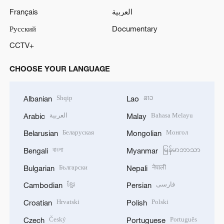
Français
العربية
Русский
Documentary
CCTV+
CHOOSE YOUR LANGUAGE
Shqip
ລາວ
Albanian
Lao
العربية
Bahasa Melayu
Arabic
Malay
Беларуская
Монгол
Belarusian
Mongolian
বাংলা
မြန်မာဘာသာ
Bengali
Myanmar
Български
नेपाली
Bulgarian
Nepali
ខ្មែរ
فارسی
Cambodian
Persian
Hrvatski
Polski
Croatian
Polish
Český
Português
Czech
Portuguese