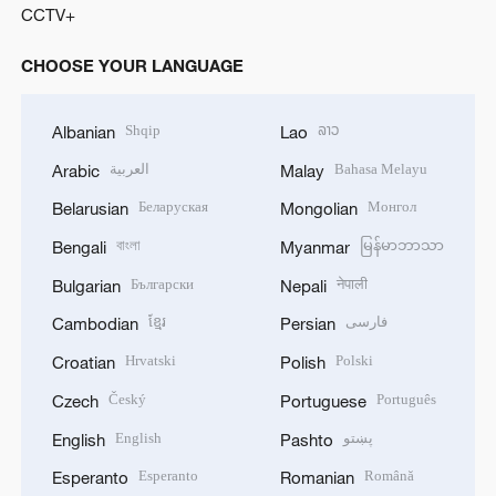
CCTV+
CHOOSE YOUR LANGUAGE
Shqip
ລາວ
Albanian
Lao
العربية
Bahasa Melayu
Arabic
Malay
Беларуская
Монгол
Belarusian
Mongolian
বাংলা
မြန်မာဘာသာ
Bengali
Myanmar
Български
नेपाली
Bulgarian
Nepali
ខ្មែរ
فارسی
Cambodian
Persian
Hrvatski
Polski
Croatian
Polish
Český
Português
Czech
Portuguese
English
پښتو
English
Pashto
Esperanto
Română
Esperanto
Romanian