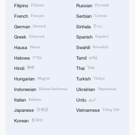
Filipino
Русский
Filipino
Russian
Français
Српски
French
Serbian
Deutsch
සිංහල
German
Sinhala
Ελληνικά
Español
Greek
Spanish
Hausa
Kiswahili
Hausa
Swahili
עברית
தமிழ்
Hebrew
Tamil
हिन्दी
ไทย
Hindi
Thai
Magyar
Türkçe
Hungarian
Turkish
Bahasa Indonesia
Українська
Indonesian
Ukrainian
Italiano
اردو
Italian
Urdu
日本語
Tiếng Việt
Japanese
Vietnamese
한국어
Korean