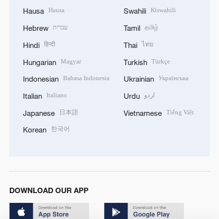
Hausa
Kiswahili
Hausa
Swahili
עברית
தமிழ்
Hebrew
Tamil
हिन्दी
ไทย
Hindi
Thai
Magyar
Türkçe
Hungarian
Turkish
Bahasa Indonesia
Українська
Indonesian
Ukrainian
Italiano
اردو
Italian
Urdu
日本語
Tiếng Việt
Japanese
Vietnamese
한국어
Korean
DOWNLOAD OUR APP