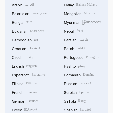
العربية
Bahasa Melayu
Arabic
Malay
Беларуская
Монгол
Belarusian
Mongolian
বাংলা
မြန်မာဘာသာ
Bengali
Myanmar
Български
नेपाली
Bulgarian
Nepali
ខ្មែរ
فارسی
Cambodian
Persian
Hrvatski
Polski
Croatian
Polish
Český
Português
Czech
Portuguese
English
پښتو
English
Pashto
Esperanto
Română
Esperanto
Romanian
Filipino
Русский
Filipino
Russian
Français
Српски
French
Serbian
Deutsch
සිංහල
German
Sinhala
Ελληνικά
Español
Greek
Spanish