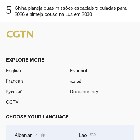
5
China planeja duas missões espaciais tripuladas para
2026 e almeja pouso na Lua em 2030
EXPLORE MORE
English
Español
Français
العربية
Русский
Documentary
CCTV+
CHOOSE YOUR LANGUAGE
Shqip
ລາວ
Albanian
Lao