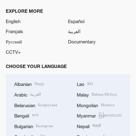
EXPLORE MORE
English
Español
Français
العربية
Русский
Documentary
CCTV+
CHOOSE YOUR LANGUAGE
Shqip
ລາວ
Albanian
Lao
العربية
Bahasa Melayu
Arabic
Malay
Беларуская
Монгол
Belarusian
Mongolian
বাংলা
မြန်မာဘာသာ
Bengali
Myanmar
Български
नेपाली
Bulgarian
Nepali