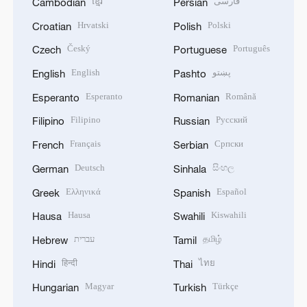
ខ្មែរ
فارسی
Cambodian
Persian
Hrvatski
Polski
Croatian
Polish
Český
Português
Czech
Portuguese
English
پښتو
English
Pashto
Esperanto
Română
Esperanto
Romanian
Filipino
Русский
Filipino
Russian
Français
Српски
French
Serbian
Deutsch
සිංහල
German
Sinhala
Ελληνικά
Español
Greek
Spanish
Hausa
Kiswahili
Hausa
Swahili
עברית
தமிழ்
Hebrew
Tamil
हिन्दी
ไทย
Hindi
Thai
Magyar
Türkçe
Hungarian
Turkish