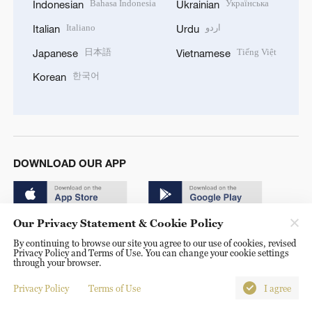
Bahasa Indonesia
Українська
Indonesian
Ukrainian
Italiano
اردو
Italian
Urdu
日本語
Tiếng Việt
Japanese
Vietnamese
한국어
Korean
DOWNLOAD OUR APP
Our Privacy Statement & Cookie Policy
By continuing to browse our site you agree to our use of cookies, revised
Privacy Policy and Terms of Use. You can change your cookie settings
through your browser.
© China Radio International.CRI. All Rights Reserved. 16A
Shijingshan Road, Beijing, China. 100040
Privacy Policy
Terms of Use
I agree