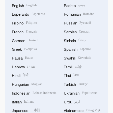
English
پښتو
English
Pashto
Esperanto
Română
Esperanto
Romanian
Filipino
Русский
Filipino
Russian
Français
Српски
French
Serbian
Deutsch
සිංහල
German
Sinhala
Ελληνικά
Español
Greek
Spanish
Hausa
Kiswahili
Hausa
Swahili
עברית
தமிழ்
Hebrew
Tamil
हिन्दी
ไทย
Hindi
Thai
Magyar
Türkçe
Hungarian
Turkish
Bahasa Indonesia
Українська
Indonesian
Ukrainian
Italiano
اردو
Italian
Urdu
日本語
Tiếng Việt
Japanese
Vietnamese