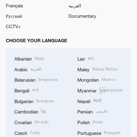
Français
العربية
Русский
Documentary
CCTV+
CHOOSE YOUR LANGUAGE
Shqip
ລາວ
Albanian
Lao
العربية
Bahasa Melayu
Arabic
Malay
Беларуская
Монгол
Belarusian
Mongolian
বাংলা
မြန်မာဘာသာ
Bengali
Myanmar
Български
नेपाली
Bulgarian
Nepali
ខ្មែរ
فارسی
Cambodian
Persian
Hrvatski
Polski
Croatian
Polish
Český
Português
Czech
Portuguese