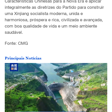
Características Chinesas para a Nova Era e aplicar
integralmente as diretrizes do Partido para construir
um
a
Xinjiang
socialista moderna,
unid
a
e
harmonios
a
, prósper
a
e ric
a
, civilizad
a
e avançad
a
,
com boa qualidade de vida
e um meio ambiente
saudável.
Fonte: CMG
Principais Notícias