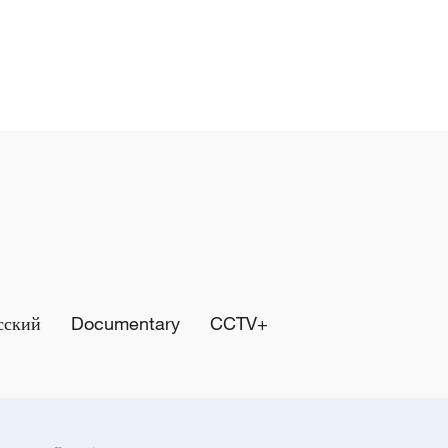
сский
Documentary
CCTV+