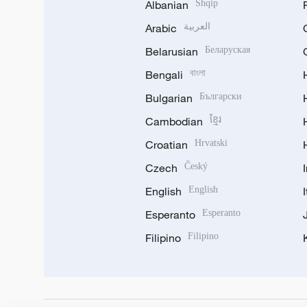
Albanian
Shqip
Arabic
العربية
Belarusian
Беларуская
Bengali
বাংলা
Bulgarian
Български
Cambodian
ខ្មែរ
Croatian
Hrvatski
Czech
Český
English
English
Esperanto
Esperanto
Filipino
Filipino