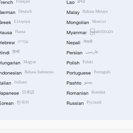
French
Français
Lao
ລາວ
German
Deutsch
Malay
Bahasa Melayu
Greek
Ελληνικά
Mongolian
Монгол
Hausa
Hausa
Myanmar
မြန်မာဘာသာ
Hebrew
עברית
Nepali
नेपाली
Hindi
हिन्दी
Persian
فارسی
Hungarian
Magyar
Polish
Polski
Indonesian
Bahasa Indonesia
Portuguese
Português
Italian
Italiano
Pashto
پښتو
Japanese
日本語
Romanian
Română
Korean
한국어
Russian
Русский