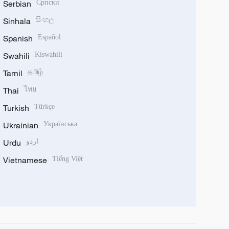
Serbian
Српски
Sinhala
සිංහල
Spanish
Español
Swahili
Kiswahili
Tamil
தமிழ்
Thai
ไทย
Turkish
Türkçe
Ukrainian
Українська
Urdu
اردو
Vietnamese
Tiếng Việt