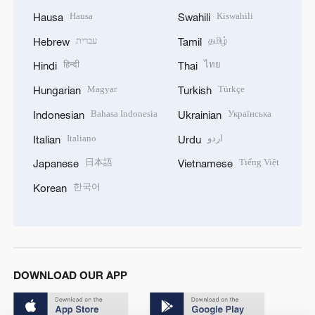
Hausa
Kiswahili
Hausa
Swahili
עברית
தமிழ்
Hebrew
Tamil
हिन्दी
ไทย
Hindi
Thai
Magyar
Türkçe
Hungarian
Turkish
Bahasa Indonesia
Українська
Indonesian
Ukrainian
Italiano
اردو
Italian
Urdu
日本語
Tiếng Việt
Japanese
Vietnamese
한국어
Korean
DOWNLOAD OUR APP