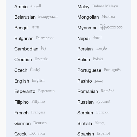
العربية
Bahasa Melayu
Arabic
Malay
Беларуская
Монгол
Belarusian
Mongolian
বাংলা
မြန်မာဘာသာ
Bengali
Myanmar
Български
नेपाली
Bulgarian
Nepali
ខ្មែរ
فارسی
Cambodian
Persian
Hrvatski
Polski
Croatian
Polish
Český
Português
Czech
Portuguese
English
پښتو
English
Pashto
Esperanto
Română
Esperanto
Romanian
Filipino
Русский
Filipino
Russian
Français
Српски
French
Serbian
Deutsch
සිංහල
German
Sinhala
Ελληνικά
Español
Greek
Spanish