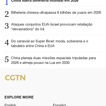
1
China lidera bilheteria mundial em 2026
2
Bilheteria chinesa ultrapassa 8 bilhões de yuans em 2026
3
Ataques conjuntos EUA-Israel provocam retaliação
“devastadora” do Irã
4
Do canavial ao Super Bowl: moda, soberania e o
tabuleiro entre China e EUA
5
China planeja duas missões espaciais tripuladas para
2026 e almeja pouso na Lua em 2030
EXPLORE MORE
English
Español