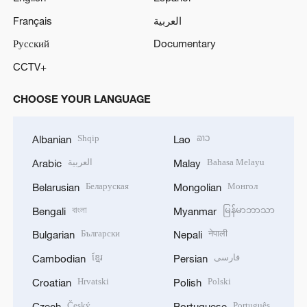
Français
العربية
Русский
Documentary
CCTV+
CHOOSE YOUR LANGUAGE
Shqip
ລາວ
Albanian
Lao
العربية
Bahasa Melayu
Arabic
Malay
Беларуская
Монгол
Belarusian
Mongolian
বাংলা
မြန်မာဘာသာ
Bengali
Myanmar
Български
नेपाली
Bulgarian
Nepali
ខ្មែរ
فارسی
Cambodian
Persian
Hrvatski
Polski
Croatian
Polish
Český
Português
Czech
Portuguese