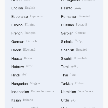
English
پښتو
English
Pashto
Esperanto
Română
Esperanto
Romanian
Filipino
Русский
Filipino
Russian
Français
Српски
French
Serbian
Deutsch
සිංහල
German
Sinhala
Ελληνικά
Español
Greek
Spanish
Hausa
Kiswahili
Hausa
Swahili
עברית
தமிழ்
Hebrew
Tamil
हिन्दी
ไทย
Hindi
Thai
Magyar
Türkçe
Hungarian
Turkish
Bahasa Indonesia
Українська
Indonesian
Ukrainian
Italiano
اردو
Italian
Urdu