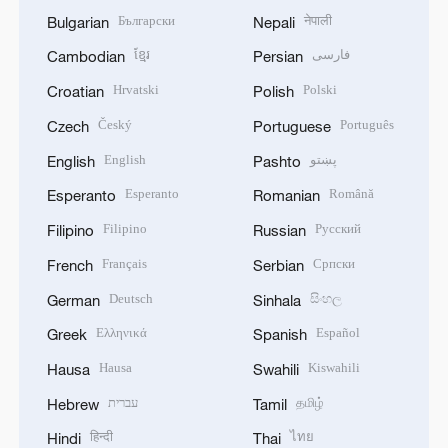
Български
नेपाली
Bulgarian
Nepali
ខ្មែរ
فارسی
Cambodian
Persian
Hrvatski
Polski
Croatian
Polish
Český
Português
Czech
Portuguese
English
پښتو
English
Pashto
Esperanto
Română
Esperanto
Romanian
Filipino
Русский
Filipino
Russian
Français
Српски
French
Serbian
Deutsch
සිංහල
German
Sinhala
Ελληνικά
Español
Greek
Spanish
Hausa
Kiswahili
Hausa
Swahili
עברית
தமிழ்
Hebrew
Tamil
हिन्दी
ไทย
Hindi
Thai