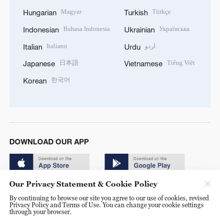
Magyar
Türkçe
Hungarian
Turkish
Bahasa Indonesia
Українська
Indonesian
Ukrainian
Italiano
اردو
Italian
Urdu
日本語
Tiếng Việt
Japanese
Vietnamese
한국어
Korean
DOWNLOAD OUR APP
Our Privacy Statement & Cookie Policy
By continuing to browse our site you agree to our use of cookies, revised
Privacy Policy and Terms of Use. You can change your cookie settings
through your browser.
© China Radio International.CRI. All Rights Reserved. 16A